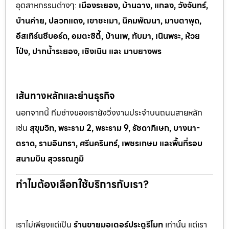
อุตสาหกรรมต
่างๆ:
เมืองระยอง, บ้านฉาง, แกลง, วังจันทร์,
บ้านค่าย, ปลวกแดง, เขาช
ะเมา, นิคมพัฒนา, มาบตาพุด,
อีสเทิร์นซีบอร์ด, อมตะซิตี้, บ้านเพ, ทั
บมา, เนินพระ, ห
้วย
โป่ง, ปากน้ำระยอง, เชิงเนิน และ มาบยางพร
เส้นทางหลักและย่านธุรกิจ
นอกจากนี้ ทีมช่างของเรายังวิ่งงานประจำบนถนนสายหลัก
เช่น
สุขุมวิท, พระราม 2, พระราม 9, รัชดาภิเษก, บางนา-
ตราด, รามอินทรา, ศรีนครินทร์, เพชรเกษม และพื้นที่รอบ
สนามบิน สุวรรณภูมิ
ทำไมต้องเลือกใช้บริการกับเรา?
เราไม่เพียงแต่เป็น
ร้านขายมอเตอร์ประตูรีโมท
เท่านั้น แต่เรา