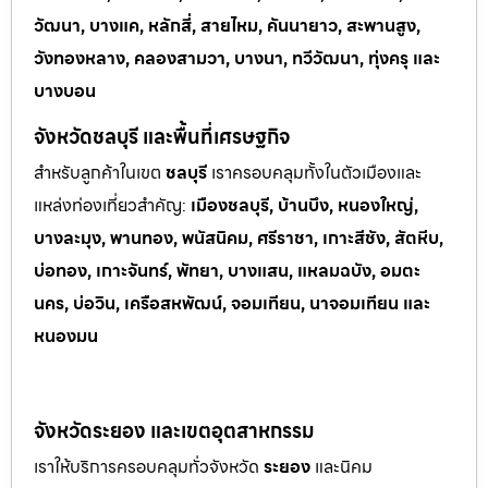
วัฒนา, บางแค, หลักสี่, สายไหม, คันนายาว, สะพานสูง,
วังทองหลาง, คลองสามวา, บางนา, ทวีวัฒนา, ทุ่งครุ และ
บางบอน
จังหวัดชลบุรี และพื้นที่เศรษฐกิจ
สำหรับลูกค้าในเขต
ชลบุรี
เราครอบคลุมทั้งในตัวเมืองและ
แหล่งท่
องเที่ยวสำคัญ:
เมืองชลบุรี, บ้านบึง, หนองใหญ่,
บางละมุง, พานทอง, พนัสนิคม, ศรีราชา, เกาะสีชัง, สัตหีบ,
บ่อทอง, เกาะจันทร์, พัทยา, บางแสน, แหลมฉบัง, อมตะ
นคร, บ่อวิน, เครือสหพัฒน์, จอมเทียน, นาจอมเทียน และ
หนองมน
จังหวัดระยอง และเขตอุตสาหกรรม
เราให้บริการครอบคลุมทั่วจังหวัด
ระยอง
และนิคม