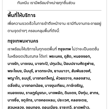
กันหนีบ เรามีพร้อมจำหน่ายทุกชิ้นส่วน
พื้นที่ให้บริการ
เพื่อความรวดเร็วในการเข้าถึงหน้างาน เรามีทีมงานกระจายอยู่
ตามจุดต่างๆ ครอบคลุมพื้นที่ดังนี้:
กรุงเทพมหานคร
เราพร้อมให้บริการในทุกเขตพื้นที่
กรุงเทพ
ไม่ว่าจะเป็นเขตชั้น
ในหรือเขตปริมณฑล ได้แก่:
พระนคร, ดุสิต, หนองจอก,
บางรัก, บางเขน, บางกะปิ, ปทุมวัน, ป้อมปราบศัตรูพ่าย,
พระโขนง, มีนบุรี, ลาดกระบัง, ยานนาวา, สัมพันธวงศ์,
พญาไท, ธนบุรี, บางกอกใหญ่, ห้วยขวาง, คลองสาน,
ตลิ่งชัน, บางกอกน้อย, บางขุนเทียน, ภาษีเจริญ,
หนองแขม, ราษฎร์บูรณะ, บางพลัด, ดินแดง, บึงกุ่ม, สาทร,
บางซื่อ, จตุจักร, บางคอแหลม, ประเวศ, คลองเตย,
สวนหลวง, จอมทอง, ดอนเมือง, ราชเทวี, ลาดพร้าว,