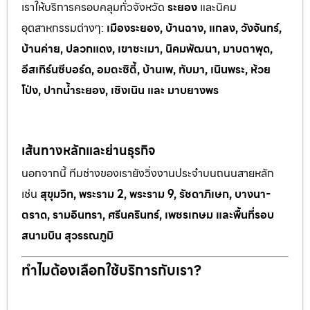
เราให้บริการครอบคลุมทั่วจังหวัด
ระยอง
และนิคม
อุตสาหกรรมต
่างๆ:
เมืองระยอง, บ้านฉาง, แกลง, วังจันทร์,
บ้านค่าย, ปลวกแดง, เขาช
ะเมา, นิคมพัฒนา, มาบตาพุด,
อีสเทิร์นซีบอร์ด, อมตะซิตี้, บ้านเพ, ทั
บมา, เนินพระ, ห
้วย
โป่ง, ปากน้ำระยอง, เชิงเนิน และ มาบยางพร
เส้นทางหลักและย่านธุรกิจ
นอกจากนี้ ทีมช่างของเรายังวิ่งงานประจำบนถนนสายหลัก
เช่น
สุขุมวิท, พระราม 2, พระราม 9, รัชดาภิเษก, บางนา-
ตราด, รามอินทรา, ศรีนครินทร์, เพชรเกษม และพื้นที่รอบ
สนามบิน สุวรรณภูมิ
ทำไมต้องเลือกใช้บริการกับเรา?