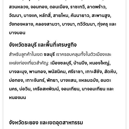
สวนหลวง, จอมทอง, ดอนเมือง, ราชเทวี, ลาดพร้าว,
วัฒนา, บางแค, หลักสี่, สายไหม, คันนายาว, สะพานสูง,
วังทองหลาง, คลองสามวา, บางนา, ทวีวัฒนา, ทุ่งครุ และ
บางบอน
จังหวัดชลบุรี และพื้นที่เศรษฐกิจ
สำหรับลูกค้าในเขต
ชลบุรี
เราครอบคลุมทั้งในตัวเมืองและ
แหล่งท่
องเที่ยวสำคัญ:
เมืองชลบุรี, บ้านบึง, หนองใหญ่,
บางละมุง, พานทอง, พนัสนิคม, ศรีราชา, เกาะสีชัง, สัตหีบ,
บ่อทอง, เกาะจันทร์, พัทยา, บางแสน, แหลมฉบัง, อมตะ
นคร, บ่อวิน, เครือสหพัฒน์, จอมเทียน, นาจอมเทียน และ
หนองมน
จังหวัดระยอง และเขตอุตสาหกรรม