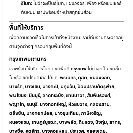
รีโมท:
ไม่ว่าจะเป็นรีโมท, แผงวงจร, เฟือง หรือเซนเซอร์
กันหนีบ เรามีพร้อมจำหน่ายทุกชิ้นส่วน
พื้นที่ให้บริการ
เพื่อความรวดเร็วในการเข้าถึงหน้างาน เรามีทีมงานกระจายอยู่
ตามจุดต่างๆ ครอบคลุมพื้นที่ดังนี้:
กรุงเทพมหานคร
เราพร้อมให้บริการในทุกเขตพื้นที่
กรุงเทพ
ไม่ว่าจะเป็นเขตชั้น
ในหรือเขตปริมณฑล ได้แก่:
พระนคร, ดุสิต, หนองจอก,
บางรัก, บางเขน, บางกะปิ, ปทุมวัน, ป้อมปราบศัตรูพ่าย,
พระโขนง, มีนบุรี, ลาดกระบัง, ยานนาวา, สัมพันธวงศ์,
พญาไท, ธนบุรี, บางกอกใหญ่, ห้วยขวาง, คลองสาน,
ตลิ่งชัน, บางกอกน้อย, บางขุนเทียน, ภาษีเจริญ,
หนองแขม, ราษฎร์บูรณะ, บางพลัด, ดินแดง, บึงกุ่ม, สาทร,
บางซื่อ, จตุจักร, บางคอแหลม, ประเวศ, คลองเตย,