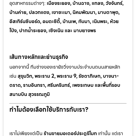
อุตสาหกรรมต
่างๆ:
เมืองระยอง, บ้านฉาง, แกลง, วังจันทร์,
บ้านค่าย, ปลวกแดง, เขาช
ะเมา, นิคมพัฒนา, มาบตาพุด,
อีสเทิร์นซีบอร์ด, อมตะซิตี้, บ้านเพ, ทั
บมา, เนินพระ, ห
้วย
โป่ง, ปากน้ำระยอง, เชิงเนิน และ มาบยางพร
เส้นทางหลักและย่านธุรกิจ
นอกจากนี้ ทีมช่างของเรายังวิ่งงานประจำบนถนนสายหลัก
เช่น
สุขุมวิท, พระราม 2, พระราม 9, รัชดาภิเษก, บางนา-
ตราด, รามอินทรา, ศรีนครินทร์, เพชรเกษม และพื้นที่รอบ
สนามบิน สุวรรณภูมิ
ทำไมต้องเลือกใช้บริการกับเรา?
เราไม่เพียงแต่เป็น
ร้านขายมอเตอร์ประตูรีโมท
เท่านั้น แต่เรา