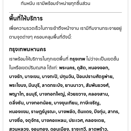
กันหนีบ เรามีพร้อมจำหน่ายทุกชิ้นส่วน
พื้นที่ให้บริการ
เพื่อความรวดเร็วในการเข้าถึงหน้างาน เรามีทีมงานกระจายอยู่
ตามจุดต่างๆ ครอบคลุมพื้นที่ดังนี้:
กรุงเทพมหานคร
เราพร้อมให้บริการในทุกเขตพื้นที่
กรุงเทพ
ไม่ว่าจะเป็นเขตชั้น
ในหรือเขตปริมณฑล ได้แก่:
พระนคร, ดุสิต, หนองจอก,
บางรัก, บางเขน, บางกะปิ, ปทุมวัน, ป้อมปราบศัตรูพ่าย,
พระโขนง, มีนบุรี, ลาดกระบัง, ยานนาวา, สัมพันธวงศ์,
พญาไท, ธนบุรี, บางกอกใหญ่, ห้วยขวาง, คลองสาน,
ตลิ่งชัน, บางกอกน้อย, บางขุนเทียน, ภาษีเจริญ,
หนองแขม, ราษฎร์บูรณะ, บางพลัด, ดินแดง, บึงกุ่ม, สาทร,
บางซื่อ, จตุจักร, บางคอแหลม, ประเวศ, คลองเตย,
สวนหลวง, จอมทอง, ดอนเมือง, ราชเทวี, ลาดพร้าว,