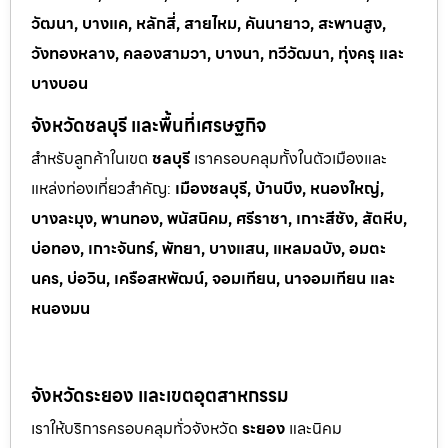
วัฒนา, บางแค, หลักสี่, สายไหม, คันนายาว, สะพานสูง,
วังทองหลาง, คลองสามวา, บางนา, ทวีวัฒนา, ทุ่งครุ และ
บางบอน
จังหวัดชลบุรี และพื้นที่เศรษฐกิจ
สำหรับลูกค้าในเขต
ชลบุรี
เราครอบคลุมทั้งในตัวเมืองและ
แหล่งท่
องเที่ยวสำคัญ:
เมืองชลบุรี, บ้านบึง, หนองใหญ่,
บางละมุง, พานทอง, พนัสนิคม, ศรีราชา, เกาะสีชัง, สัตหีบ,
บ่อทอง, เกาะจันทร์, พัทยา, บางแสน, แหลมฉบัง, อมตะ
นคร, บ่อวิน, เครือสหพัฒน์, จอมเทียน, นาจอมเทียน และ
หนองมน
จังหวัดระยอง และเขตอุตสาหกรรม
เราให้บริการครอบคลุมทั่วจังหวัด
ระยอง
และนิคม