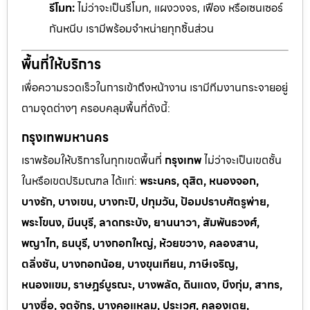
รีโมท:
ไม่ว่าจะเป็นรีโมท, แผงวงจร, เฟือง หรือเซนเซอร์
กันหนีบ เรามีพร้อมจำหน่ายทุกชิ้นส่วน
พื้นที่ให้บริการ
เพื่อความรวดเร็วในการเข้าถึงหน้างาน เรามีทีมงานกระจายอยู่
ตามจุดต่างๆ ครอบคลุมพื้นที่ดังนี้:
กรุงเทพมหานคร
เราพร้อมให้บริการในทุกเขตพื้นที่
กรุงเทพ
ไม่ว่าจะเป็นเขตชั้น
ในหรือเขตปริมณฑล ได้แก่:
พระนคร, ดุสิต, หนองจอก,
บางรัก, บางเขน, บางกะปิ, ปทุมวัน, ป้อมปราบศัตรูพ่าย,
พระโขนง, มีนบุรี, ลาดกระบัง, ยานนาวา, สัมพันธวงศ์,
พญาไท, ธนบุรี, บางกอกใหญ่, ห้วยขวาง, คลองสาน,
ตลิ่งชัน, บางกอกน้อย, บางขุนเทียน, ภาษีเจริญ,
หนองแขม, ราษฎร์บูรณะ, บางพลัด, ดินแดง, บึงกุ่ม, สาทร,
บางซื่อ, จตุจักร, บางคอแหลม, ประเวศ, คลองเตย,