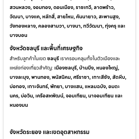
สวนหลวง, จอมทอง, ดอนเมือง, ราชเทวี, ลาดพร้าว,
วัฒนา, บางแค, หลักสี่, สายไหม, คันนายาว, สะพานสูง,
วังทองหลาง, คลองสามวา, บางนา, ทวีวัฒนา, ทุ่งครุ และ
บางบอน
จังหวัดชลบุรี และพื้นที่เศรษฐกิจ
สำหรับลูกค้าในเขต
ชลบุรี
เราครอบคลุมทั้งในตัวเมืองและ
แหล่งท่
องเที่ยวสำคัญ:
เมืองชลบุรี, บ้านบึง, หนองใหญ่,
บางละมุง, พานทอง, พนัสนิคม, ศรีราชา, เกาะสีชัง, สัตหีบ,
บ่อทอง, เกาะจันทร์, พัทยา, บางแสน, แหลมฉบัง, อมตะ
นคร, บ่อวิน, เครือสหพัฒน์, จอมเทียน, นาจอมเทียน และ
หนองมน
จังหวัดระยอง และเขตอุตสาหกรรม