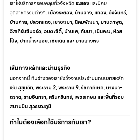
เราให้บริการครอบคลุมทั่วจังหวัด
ระยอง
และนิคม
อุตสาหกรรมต
่างๆ:
เมืองระยอง, บ้านฉาง, แกลง, วังจันทร์,
บ้านค่าย, ปลวกแดง, เขาช
ะเมา, นิคมพัฒนา, มาบตาพุด,
อีสเทิร์นซีบอร์ด, อมตะซิตี้, บ้านเพ, ทั
บมา, เนินพระ, ห
้วย
โป่ง, ปากน้ำระยอง, เชิงเนิน และ มาบยางพร
เส้นทางหลักและย่านธุรกิจ
นอกจากนี้ ทีมช่างของเรายังวิ่งงานประจำบนถนนสายหลัก
เช่น
สุขุมวิท, พระราม 2, พระราม 9, รัชดาภิเษก, บางนา-
ตราด, รามอินทรา, ศรีนครินทร์, เพชรเกษม และพื้นที่รอบ
สนามบิน สุวรรณภูมิ
ทำไมต้องเลือกใช้บริการกับเรา?