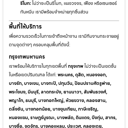
รีโมท:
ไม่ว่าจะเป็นรีโมท, แผงวงจร, เฟือง หรือเซนเซอร์
กันหนีบ เรามีพร้อมจำหน่ายทุกชิ้นส่วน
พื้นที่ให้บริการ
เพื่อความรวดเร็วในการเข้าถึงหน้างาน เรามีทีมงานกระจายอยู่
ตามจุดต่างๆ ครอบคลุมพื้นที่ดังนี้:
กรุงเทพมหานคร
เราพร้อมให้บริการในทุกเขตพื้นที่
กรุงเทพ
ไม่ว่าจะเป็นเขตชั้น
ในหรือเขตปริมณฑล ได้แก่:
พระนคร, ดุสิต, หนองจอก,
บางรัก, บางเขน, บางกะปิ, ปทุมวัน, ป้อมปราบศัตรูพ่าย,
พระโขนง, มีนบุรี, ลาดกระบัง, ยานนาวา, สัมพันธวงศ์,
พญาไท, ธนบุรี, บางกอกใหญ่, ห้วยขวาง, คลองสาน,
ตลิ่งชัน, บางกอกน้อย, บางขุนเทียน, ภาษีเจริญ,
หนองแขม, ราษฎร์บูรณะ, บางพลัด, ดินแดง, บึงกุ่ม, สาทร,
บางซื่อ, จตุจักร, บางคอแหลม, ประเวศ, คลองเตย,