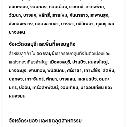
สวนหลวง, จอมทอง, ดอนเมือง, ราชเทวี, ลาดพร้าว,
วัฒนา, บางแค, หลักสี่, สายไหม, คันนายาว, สะพานสูง,
วังทองหลาง, คลองสามวา, บางนา, ทวีวัฒนา, ทุ่งครุ และ
บางบอน
จังหวัดชลบุรี และพื้นที่เศรษฐกิจ
สำหรับลูกค้าในเขต
ชลบุรี
เราครอบคลุมทั้งในตัวเมืองและ
แหล่งท่
องเที่ยวสำคัญ:
เมืองชลบุรี, บ้านบึง, หนองใหญ่,
บางละมุง, พานทอง, พนัสนิคม, ศรีราชา, เกาะสีชัง, สัตหีบ,
บ่อทอง, เกาะจันทร์, พัทยา, บางแสน, แหลมฉบัง, อมตะ
นคร, บ่อวิน, เครือสหพัฒน์, จอมเทียน, นาจอมเทียน และ
หนองมน
จังหวัดระยอง และเขตอุตสาหกรรม