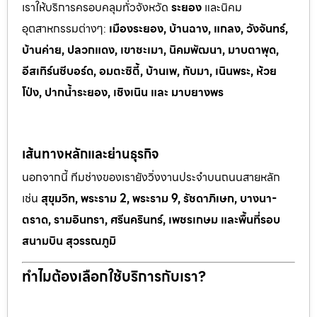
เราให้บริการครอบคลุมทั่วจังหวัด
ระยอง
และนิคม
อุตสาหกรรมต
่างๆ:
เมืองระยอง, บ้านฉาง, แกลง, วังจันทร์,
บ้านค่าย, ปลวกแดง, เขาช
ะเมา, นิคมพัฒนา, มาบตาพุด,
อีสเทิร์นซีบอร์ด, อมตะซิตี้, บ้านเพ, ทั
บมา, เนินพระ, ห
้วย
โป่ง, ปากน้ำระยอง, เชิงเนิน และ มาบยางพร
เส้นทางหลักและย่านธุรกิจ
นอกจากนี้ ทีมช่างของเรายังวิ่งงานประจำบนถนนสายหลัก
เช่น
สุขุมวิท, พระราม 2, พระราม 9, รัชดาภิเษก, บางนา-
ตราด, รามอินทรา, ศรีนครินทร์, เพชรเกษม และพื้นที่รอบ
สนามบิน สุวรรณภูมิ
ทำไมต้องเลือกใช้บริการกับเรา?