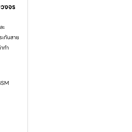
รบวงจร
และ
ประกันสาย
ค้าทำ
. BSM