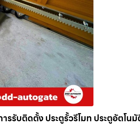
รรับติดตั้ง ประตูรั้วรีโมท ประตูอัตโนมัต