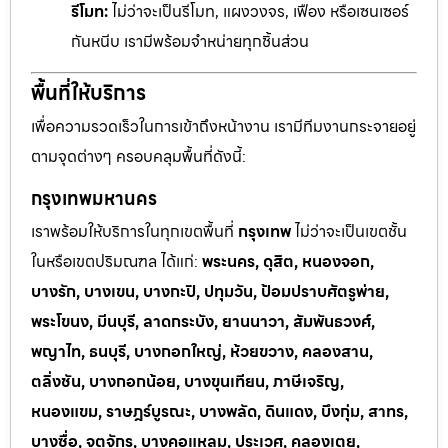
รีโมท:
ไม่ว่าจะเป็นรีโมท, แผงวงจร, เฟือง หรือเซนเซอร์
กันหนีบ เรามีพร้อมจำหน่ายทุกชิ้นส่วน
พื้นที่ให้บริการ
เพื่อความรวดเร็วในการเข้าถึงหน้างาน เรามีทีมงานกระจายอยู่
ตามจุดต่างๆ ครอบคลุมพื้นที่ดังนี้:
กรุงเทพมหานคร
เราพร้อมให้บริการในทุกเขตพื้นที่
กรุงเทพ
ไม่ว่าจะเป็นเขตชั้น
ในหรือเขตปริมณฑล ได้แก่:
พระนคร, ดุสิต, หนองจอก,
บางรัก, บางเขน, บางกะปิ, ปทุมวัน, ป้อมปราบศัตรูพ่าย,
พระโขนง, มีนบุรี, ลาดกระบัง, ยานนาวา, สัมพันธวงศ์,
พญาไท, ธนบุรี, บางกอกใหญ่, ห้วยขวาง, คลองสาน,
ตลิ่งชัน, บางกอกน้อย, บางขุนเทียน, ภาษีเจริญ,
หนองแขม, ราษฎร์บูรณะ, บางพลัด, ดินแดง, บึงกุ่ม, สาทร,
บางซื่อ, จตุจักร, บางคอแหลม, ประเวศ, คลองเตย,