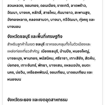
สวนหลวง, จอมทอง, ดอนเมือง, ราชเทวี, ลาดพร้าว,
วัฒนา, บางแค, หลักสี่, สายไหม, คันนายาว, สะพานสูง,
วังทองหลาง, คลองสามวา, บางนา, ทวีวัฒนา, ทุ่งครุ และ
บางบอน
จังหวัดชลบุรี และพื้นที่เศรษฐกิจ
สำหรับลูกค้าในเขต
ชลบุรี
เราครอบคลุมทั้งในตัวเมืองและ
แหล่งท่
องเที่ยวสำคัญ:
เมืองชลบุรี, บ้านบึง, หนองใหญ่,
บางละมุง, พานทอง, พนัสนิคม, ศรีราชา, เกาะสีชัง, สัตหีบ,
บ่อทอง, เกาะจันทร์, พัทยา, บางแสน, แหลมฉบัง, อมตะ
นคร, บ่อวิน, เครือสหพัฒน์, จอมเทียน, นาจอมเทียน และ
หนองมน
จังหวัดระยอง และเขตอุตสาหกรรม