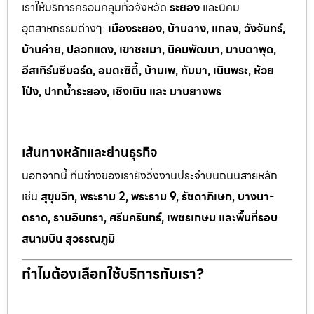
เราให้บริการครอบคลุมทั่วจังหวัด
ระยอง
และนิคม
อุตสาหกรรมต
่างๆ:
เมืองระยอง, บ้านฉาง, แกลง, วังจันทร์,
บ้านค่าย, ปลวกแดง, เขาช
ะเมา, นิคมพัฒนา, มาบตาพุด,
อีสเทิร์นซีบอร์ด, อมตะซิตี้, บ้านเพ, ทั
บมา, เนินพระ, ห
้วย
โป่ง, ปากน้ำระยอง, เชิงเนิน และ มาบยางพร
เส้นทางหลักและย่านธุรกิจ
นอกจากนี้ ทีมช่างของเรายังวิ่งงานประจำบนถนนสายหลัก
เช่น
สุขุมวิท, พระราม 2, พระราม 9, รัชดาภิเษก, บางนา-
ตราด, รามอินทรา, ศรีนครินทร์, เพชรเกษม และพื้นที่รอบ
สนามบิน สุวรรณภูมิ
ทำไมต้องเลือกใช้บริการกับเรา?