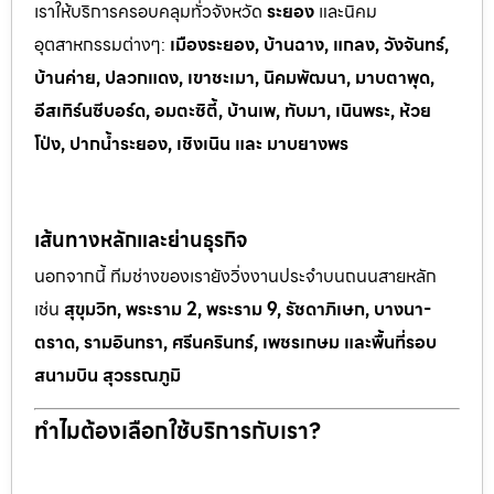
เราให้บริการครอบคลุมทั่วจังหวัด
ระยอง
และนิคม
อุตสาหกรรมต
่างๆ:
เมืองระยอง, บ้านฉาง, แกลง, วังจันทร์,
บ้านค่าย, ปลวกแดง, เขาช
ะเมา, นิคมพัฒนา, มาบตาพุด,
อีสเทิร์นซีบอร์ด, อมตะซิตี้, บ้านเพ, ทั
บมา, เนินพระ, ห
้วย
โป่ง, ปากน้ำระยอง, เชิงเนิน และ มาบยางพร
เส้นทางหลักและย่านธุรกิจ
นอกจากนี้ ทีมช่างของเรายังวิ่งงานประจำบนถนนสายหลัก
เช่น
สุขุมวิท, พระราม 2, พระราม 9, รัชดาภิเษก, บางนา-
ตราด, รามอินทรา, ศรีนครินทร์, เพชรเกษม และพื้นที่รอบ
สนามบิน สุวรรณภูมิ
ทำไมต้องเลือกใช้บริการกับเรา?