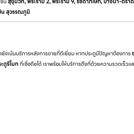
เช่น
สุขุมวิท, พระราม 2, พระราม 9, รัชดาภิเษก, บางนา-ตราด
ิน สุวรรณภูมิ
เรายังเน้นบริการหลังการขายที่ดีเยี่ยม หากประตูมีปัญหาต้องการ
ะตูรีโมท
ที่เชื่อถือได้ เราพร้อมให้บริการถึงที่ด้วยความรวดเร็วแล