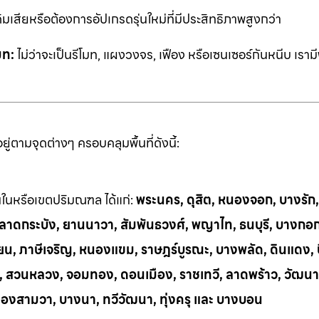
ิมเสียหรือต้องการอัปเกรดรุ่นใหม่ที่มีประสิทธิภาพสูงกว่า
มท:
ไม่ว่าจะเป็นรีโมท, แผงวงจร, เฟือง หรือเซนเซอร์กันหนีบ เราม
่ตามจุดต่างๆ ครอบคลุมพื้นที่ดังนี้:
้นในหรือเขตปริมณฑล ได้แก่:
พระนคร, ดุสิต, หนองจอก, บางรัก
ี, ลาดกระบัง, ยานนาวา, สัมพันธวงศ์, พญาไท, ธนบุรี, บางกอ
น, ภาษีเจริญ, หนองแขม, ราษฎร์บูรณะ, บางพลัด, ดินแดง, บึ
ย, สวนหลวง, จอมทอง, ดอนเมือง, ราชเทวี, ลาดพร้าว, วัฒนา
ลองสามวา, บางนา, ทวีวัฒนา, ทุ่งครุ และ บางบอน