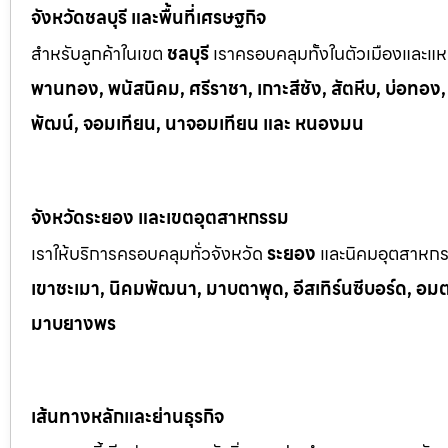
จังหวัดชลบุรี และพื้นที่เศรษฐกิจ
สำหรับลูกค้าในเขต
ชลบุรี
เราครอบคลุมทั้งในตัวเมืองและแหล
พานทอง, พนัสนิคม, ศรีราชา, เกาะสีชัง, สัตหีบ, บ่อทอง
พัฒน์, จอมเทียน, นาจอมเทียน และ หนองมน
จังหวัดระยอง และเขตอุตสาหกรรม
เราให้บริการครอบคลุมทั่วจังหวัด
ระยอง
และนิคมอุตสาหก
เขาช
ะเมา, นิคมพัฒนา, มาบตาพุด, อีสเทิร์นซีบอร์ด, อมตะซ
มาบยางพร
เส้นทางหลักและย่านธุรกิจ