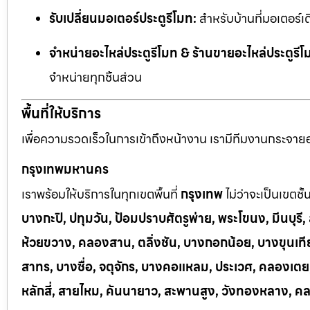
รับเปลี่ยนมอเตอร์ประตูรีโมท:
สำหรับบ้านที่มอเตอร์เด
จำหน่ายอะไหล่ประตูรีโมท & ร้านขายอะไหล่ประตูรีโ
จำหน่ายทุกชิ้นส่วน
พื้นที่ให้บริการ
เพื่อความรวดเร็วในการเข้าถึงหน้างาน เรามีทีมงานกระจายอยู
กรุงเทพมหานคร
เราพร้อมให้บริการในทุกเขตพื้นที่
กรุงเทพ
ไม่ว่าจะเป็นเขตชั
บางกะปิ, ปทุมวัน, ป้อมปราบศัตรูพ่าย, พระโขนง, มีนบุร
ห้วยขวาง, คลองสาน, ตลิ่งชัน, บางกอกน้อย, บางขุนเทีย
สาทร, บางซื่อ, จตุจักร, บางคอแหลม, ประเวศ, คลองเต
หลักสี่, สายไหม, คันนายาว, สะพานสูง, วังทองหลาง, ค