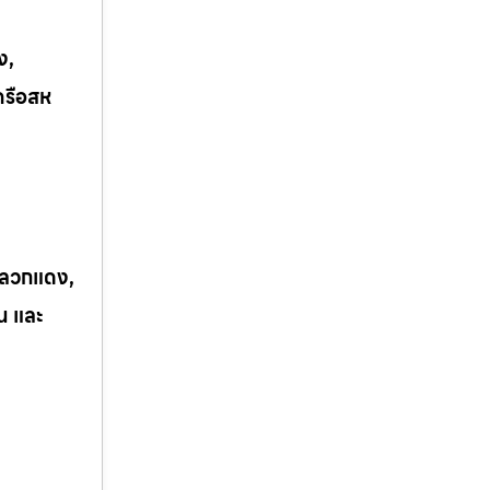
ง,
ครือสห
 ปลวกแดง,
ิน และ