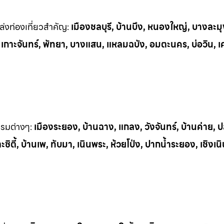
่งท่
องเที่ยวสำคัญ:
เมืองชลบุรี, บ้านบึง, หนองใหญ่, บางละมุ
, เกาะจันทร์, พัทยา, บางแสน, แหลมฉบัง, อมตะนคร, บ่อวิน, เ
รรมต
่างๆ:
เมืองระยอง, บ้านฉาง, แกลง, วังจันทร์, บ้านค่าย,
ิตี้, บ้านเพ, ทั
บมา, เนินพระ, ห
้วยโป่ง, ปากน้ำระยอง, เชิงเน