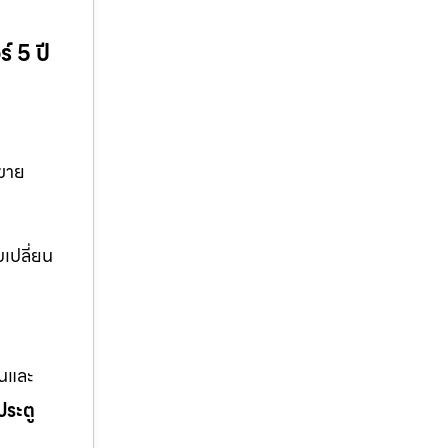
์ 5 ปี
นขาย
บเปลี่ยน
านและ
ประตู