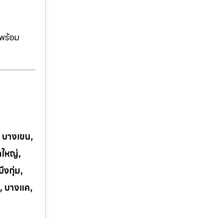
ีพร้อม
, บางเขน,
กใหญ่,
งกุ่ม,
, บางแค,