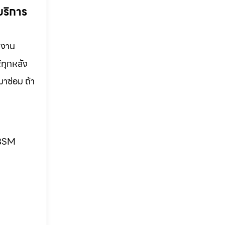
บริการ
งงาน
้ทุกหลัง
มาซ่อม ถ้า
. BSM