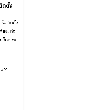
ิดตั้ง
็ว ติดตั้ง
ฟ และ ท่อ
ปลดล็อคหาย
. BSM