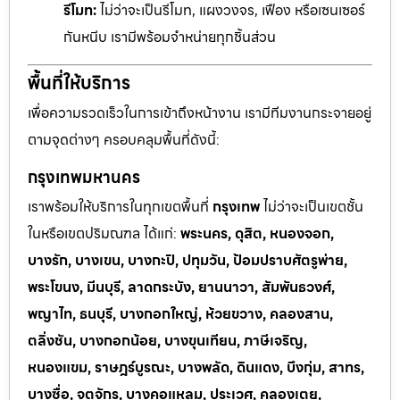
รีโมท:
ไม่ว่าจะเป็นรีโมท, แผงวงจร, เฟือง หรือเซนเซอร์
กันหนีบ เรามีพร้อมจำหน่ายทุกชิ้นส่วน
พื้นที่ให้บริการ
เพื่อความรวดเร็วในการเข้าถึงหน้างาน เรามีทีมงานกระจายอยู่
ตามจุดต่างๆ ครอบคลุมพื้นที่ดังนี้:
กรุงเทพมหานคร
เราพร้อมให้บริการในทุกเขตพื้นที่
กรุงเทพ
ไม่ว่าจะเป็นเขตชั้น
ในหรือเขตปริมณฑล ได้แก่:
พระนคร, ดุสิต, หนองจอก,
บางรัก, บางเขน, บางกะปิ, ปทุมวัน, ป้อมปราบศัตรูพ่าย,
พระโขนง, มีนบุรี, ลาดกระบัง, ยานนาวา, สัมพันธวงศ์,
พญาไท, ธนบุรี, บางกอกใหญ่, ห้วยขวาง, คลองสาน,
ตลิ่งชัน, บางกอกน้อย, บางขุนเทียน, ภาษีเจริญ,
หนองแขม, ราษฎร์บูรณะ, บางพลัด, ดินแดง, บึงกุ่ม, สาทร,
บางซื่อ, จตุจักร, บางคอแหลม, ประเวศ, คลองเตย,