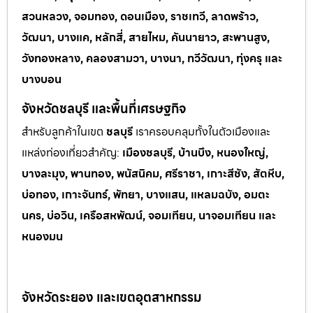
สวนหลวง, จอมทอง, ดอนเมือง, ราชเทวี, ลาดพร้าว,
วัฒนา, บางแค, หลักสี่, สายไหม, คันนายาว, สะพานสูง,
วังทองหลาง, คลองสามวา, บางนา, ทวีวัฒนา, ทุ่งครุ และ
บางบอน
จังหวัดชลบุรี และพื้นที่เศรษฐกิจ
สำหรับลูกค้าในเขต
ชลบุรี
เราครอบคลุมทั้งในตัวเมืองและ
แหล่งท่
องเที่ยวสำคัญ:
เมืองชลบุรี, บ้านบึง, หนองใหญ่,
บางละมุง, พานทอง, พนัสนิคม, ศรีราชา, เกาะสีชัง, สัตหีบ,
บ่อทอง, เกาะจันทร์, พัทยา, บางแสน, แหลมฉบัง, อมตะ
นคร, บ่อวิน, เครือสหพัฒน์, จอมเทียน, นาจอมเทียน และ
หนองมน
จังหวัดระยอง และเขตอุตสาหกรรม