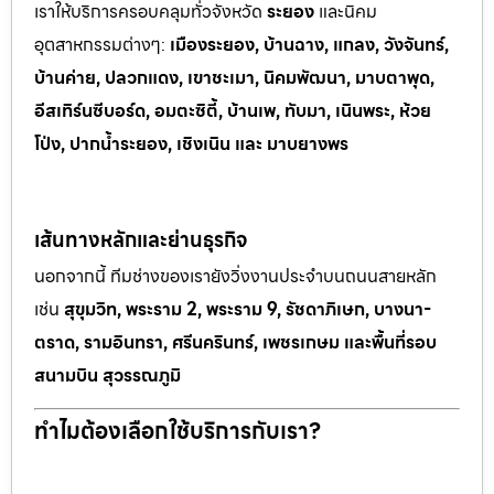
เราให้บริการครอบคลุมทั่วจังหวัด
ระยอง
และนิคม
อุตสาหกรรมต
่างๆ:
เมืองระยอง, บ้านฉาง, แกลง, วังจันทร์,
บ้านค่าย, ปลวกแดง, เขาช
ะเมา, นิคมพัฒนา, มาบตาพุด,
อีสเทิร์นซีบอร์ด, อมตะซิตี้, บ้านเพ, ทั
บมา, เนินพระ, ห
้วย
โป่ง, ปากน้ำระยอง, เชิงเนิน และ มาบยางพร
เส้นทางหลักและย่านธุรกิจ
นอกจากนี้ ทีมช่างของเรายังวิ่งงานประจำบนถนนสายหลัก
เช่น
สุขุมวิท, พระราม 2, พระราม 9, รัชดาภิเษก, บางนา-
ตราด, รามอินทรา, ศรีนครินทร์, เพชรเกษม และพื้นที่รอบ
สนามบิน สุวรรณภูมิ
ทำไมต้องเลือกใช้บริการกับเรา?