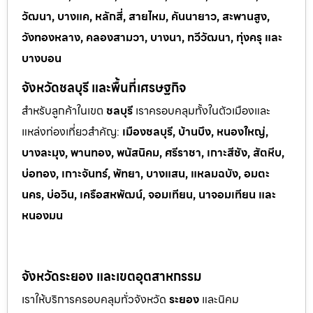
วัฒนา, บางแค, หลักสี่, สายไหม, คันนายาว, สะพานสูง,
วังทองหลาง, คลองสามวา, บางนา, ทวีวัฒนา, ทุ่งครุ และ
บางบอน
จังหวัดชลบุรี และพื้นที่เศรษฐกิจ
สำหรับลูกค้าในเขต
ชลบุรี
เราครอบคลุมทั้งในตัวเมืองและ
แหล่งท่
องเที่ยวสำคัญ:
เมืองชลบุรี, บ้านบึง, หนองใหญ่,
บางละมุง, พานทอง, พนัสนิคม, ศรีราชา, เกาะสีชัง, สัตหีบ,
บ่อทอง, เกาะจันทร์, พัทยา, บางแสน, แหลมฉบัง, อมตะ
นคร, บ่อวิน, เครือสหพัฒน์, จอมเทียน, นาจอมเทียน และ
หนองมน
จังหวัดระยอง และเขตอุตสาหกรรม
เราให้บริการครอบคลุมทั่วจังหวัด
ระยอง
และนิคม