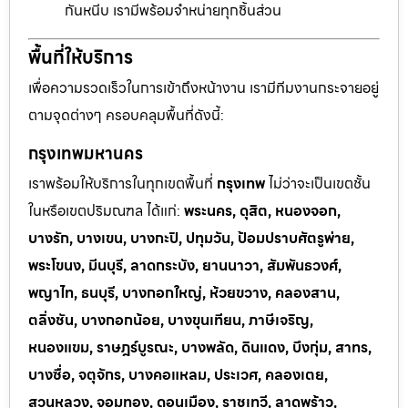
กันหนีบ เรามีพร้อมจำหน่ายทุกชิ้นส่วน
พื้นที่ให้บริการ
เพื่อความรวดเร็วในการเข้าถึงหน้างาน เรามีทีมงานกระจายอยู่
ตามจุดต่างๆ ครอบคลุมพื้นที่ดังนี้:
กรุงเทพมหานคร
เราพร้อมให้บริการในทุกเขตพื้นที่
กรุงเทพ
ไม่ว่าจะเป็นเขตชั้น
ในหรือเขตปริมณฑล ได้แก่:
พระนคร, ดุสิต, หนองจอก,
บางรัก, บางเขน, บางกะปิ, ปทุมวัน, ป้อมปราบศัตรูพ่าย,
พระโขนง, มีนบุรี, ลาดกระบัง, ยานนาวา, สัมพันธวงศ์,
พญาไท, ธนบุรี, บางกอกใหญ่, ห้วยขวาง, คลองสาน,
ตลิ่งชัน, บางกอกน้อย, บางขุนเทียน, ภาษีเจริญ,
หนองแขม, ราษฎร์บูรณะ, บางพลัด, ดินแดง, บึงกุ่ม, สาทร,
บางซื่อ, จตุจักร, บางคอแหลม, ประเวศ, คลองเตย,
สวนหลวง, จอมทอง, ดอนเมือง, ราชเทวี, ลาดพร้าว,