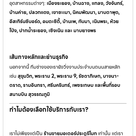
อุตสาหกรรมต
่างๆ:
เมืองระยอง, บ้านฉาง, แกลง, วังจันทร์,
บ้านค่าย, ปลวกแดง, เขาช
ะเมา, นิคมพัฒนา, มาบตาพุด,
อีสเทิร์นซีบอร์ด, อมตะซิตี้, บ้านเพ, ทั
บมา, เนินพระ, ห
้วย
โป่ง, ปากน้ำระยอง, เชิงเนิน และ มาบยางพร
เส้นทางหลักและย่านธุรกิจ
นอกจากนี้ ทีมช่างของเรายังวิ่งงานประจำบนถนนสายหลัก
เช่น
สุขุมวิท, พระราม 2, พระราม 9, รัชดาภิเษก, บางนา-
ตราด, รามอินทรา, ศรีนครินทร์, เพชรเกษม และพื้นที่รอบ
สนามบิน สุวรรณภูมิ
ทำไมต้องเลือกใช้บริการกับเรา?
เราไม่เพียงแต่เป็น
ร้านขายมอเตอร์ประตูรีโมท
เท่านั้น แต่เรา