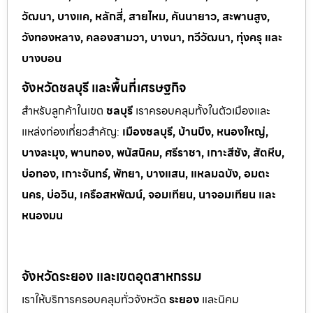
วัฒนา, บางแค, หลักสี่, สายไหม, คันนายาว, สะพานสูง,
วังทองหลาง, คลองสามวา, บางนา, ทวีวัฒนา, ทุ่งครุ และ
บางบอน
จังหวัดชลบุรี และพื้นที่เศรษฐกิจ
สำหรับลูกค้าในเขต
ชลบุรี
เราครอบคลุมทั้งในตัวเมืองและ
แหล่งท่
องเที่ยวสำคัญ:
เมืองชลบุรี, บ้านบึง, หนองใหญ่,
บางละมุง, พานทอง, พนัสนิคม, ศรีราชา, เกาะสีชัง, สัตหีบ,
บ่อทอง, เกาะจันทร์, พัทยา, บางแสน, แหลมฉบัง, อมตะ
นคร, บ่อวิน, เครือสหพัฒน์, จอมเทียน, นาจอมเทียน และ
หนองมน
จังหวัดระยอง และเขตอุตสาหกรรม
เราให้บริการครอบคลุมทั่วจังหวัด
ระยอง
และนิคม