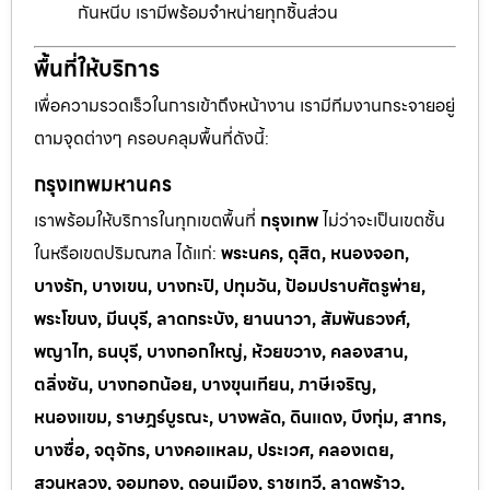
กันหนีบ เรามีพร้อมจำหน่ายทุกชิ้นส่วน
พื้นที่ให้บริการ
เพื่อความรวดเร็วในการเข้าถึงหน้างาน เรามีทีมงานกระจายอยู่
ตามจุดต่างๆ ครอบคลุมพื้นที่ดังนี้:
กรุงเทพมหานคร
เราพร้อมให้บริการในทุกเขตพื้นที่
กรุงเทพ
ไม่ว่าจะเป็นเขตชั้น
ในหรือเขตปริมณฑล ได้แก่:
พระนคร, ดุสิต, หนองจอก,
บางรัก, บางเขน, บางกะปิ, ปทุมวัน, ป้อมปราบศัตรูพ่าย,
พระโขนง, มีนบุรี, ลาดกระบัง, ยานนาวา, สัมพันธวงศ์,
พญาไท, ธนบุรี, บางกอกใหญ่, ห้วยขวาง, คลองสาน,
ตลิ่งชัน, บางกอกน้อย, บางขุนเทียน, ภาษีเจริญ,
หนองแขม, ราษฎร์บูรณะ, บางพลัด, ดินแดง, บึงกุ่ม, สาทร,
บางซื่อ, จตุจักร, บางคอแหลม, ประเวศ, คลองเตย,
สวนหลวง, จอมทอง, ดอนเมือง, ราชเทวี, ลาดพร้าว,