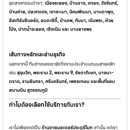
อุตสาหกรรมต
่างๆ:
เมืองระยอง, บ้านฉาง, แกลง, วังจันทร์,
บ้านค่าย, ปลวกแดง, เขาช
ะเมา, นิคมพัฒนา, มาบตาพุด,
อีสเทิร์นซีบอร์ด, อมตะซิตี้, บ้านเพ, ทั
บมา, เนินพระ, ห
้วย
โป่ง, ปากน้ำระยอง, เชิงเนิน และ มาบยางพร
เส้นทางหลักและย่านธุรกิจ
นอกจากนี้ ทีมช่างของเรายังวิ่งงานประจำบนถนนสายหลัก
เช่น
สุขุมวิท, พระราม 2, พระราม 9, รัชดาภิเษก, บางนา-
ตราด, รามอินทรา, ศรีนครินทร์, เพชรเกษม และพื้นที่รอบ
สนามบิน สุวรรณภูมิ
ทำไมต้องเลือกใช้บริการกับเรา?
เราไม่เพียงแต่เป็น
ร้านขายมอเตอร์ประตูรีโมท
เท่านั้น แต่เรา