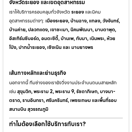
จังหวัดระยอง และเขตอุตสาหกรรม
เราให้บริการครอบคลุมทั่วจังหวัด
ระยอง
และนิคม
อุตสาหกรรมต
่างๆ:
เมืองระยอง, บ้านฉาง, แกลง, วังจันทร์,
บ้านค่าย, ปลวกแดง, เขาช
ะเมา, นิคมพัฒนา, มาบตาพุด,
อีสเทิร์นซีบอร์ด, อมตะซิตี้, บ้านเพ, ทั
บมา, เนินพระ, ห
้วย
โป่ง, ปากน้ำระยอง, เชิงเนิน และ มาบยางพร
เส้นทางหลักและย่านธุรกิจ
นอกจากนี้ ทีมช่างของเรายังวิ่งงานประจำบนถนนสายหลัก
เช่น
สุขุมวิท, พระราม 2, พระราม 9, รัชดาภิเษก, บางนา-
ตราด, รามอินทรา, ศรีนครินทร์, เพชรเกษม และพื้นที่รอบ
สนามบิน สุวรรณภูมิ
ทำไมต้องเลือกใช้บริการกับเรา?