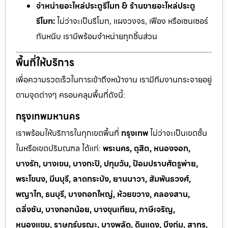
จำหน่ายอะไหล่ประตูรีโมท & ร้านขายอะไหล่ประตู
รีโมท:
ไม่ว่าจะเป็นรีโมท, แผงวงจร, เฟือง หรือเซนเซอร์
กันหนีบ เรามีพร้อมจำหน่ายทุกชิ้นส่วน
พื้นที่ให้บริการ
เพื่อความรวดเร็วในการเข้าถึงหน้างาน เรามีทีมงานกระจายอยู่
ตามจุดต่างๆ ครอบคลุมพื้นที่ดังนี้:
กรุงเทพมหานคร
เราพร้อมให้บริการในทุกเขตพื้นที่
กรุงเทพ
ไม่ว่าจะเป็นเขตชั้น
ในหรือเขตปริมณฑล ได้แก่:
พระนคร, ดุสิต, หนองจอก,
บางรัก, บางเขน, บางกะปิ, ปทุมวัน, ป้อมปราบศัตรูพ่าย,
พระโขนง, มีนบุรี, ลาดกระบัง, ยานนาวา, สัมพันธวงศ์,
พญาไท, ธนบุรี, บางกอกใหญ่, ห้วยขวาง, คลองสาน,
ตลิ่งชัน, บางกอกน้อย, บางขุนเทียน, ภาษีเจริญ,
หนองแขม, ราษฎร์บูรณะ, บางพลัด, ดินแดง, บึงกุ่ม, สาทร,