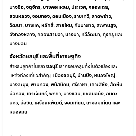
บางซื่อ, จตุจักร, บางคอแหลม, ประเวศ, คลองเตย,
สวนหลวง, จอมทอง, ดอนเมือง, ราชเทวี, ลาดพร้าว,
วัฒนา, บางแค, หลักสี่, สายไหม, คันนายาว, สะพานสูง,
วังทองหลาง, คลองสามวา, บางนา, ทวีวัฒนา, ทุ่งครุ และ
บางบอน
จังหวัดชลบุรี และพื้นที่เศรษฐกิจ
สำหรับลูกค้าในเขต
ชลบุรี
เราครอบคลุมทั้งในตัวเมืองและ
แหล่งท่
องเที่ยวสำคัญ:
เมืองชลบุรี, บ้านบึง, หนองใหญ่,
บางละมุง, พานทอง, พนัสนิคม, ศรีราชา, เกาะสีชัง, สัตหีบ,
บ่อทอง, เกาะจันทร์, พัทยา, บางแสน, แหลมฉบัง, อมตะ
นคร, บ่อวิน, เครือสหพัฒน์, จอมเทียน, นาจอมเทียน และ
หนองมน