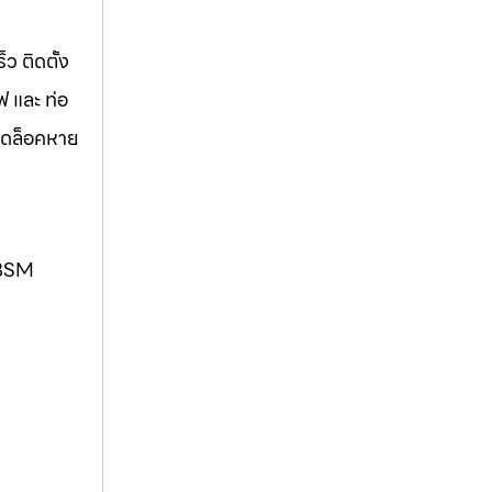
ว ติดตั้ง
ฟ และ ท่อ
ปลดล็อคหาย
. BSM