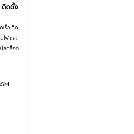
ติดตั้ง
ดเร็ว ติด
มนไฟ และ
แจปลดล็อค
. BSM