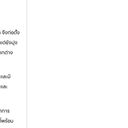
ท
จึงก่อตั้ง
ต่ยังมุ่ง
ากต่าง
และมี
ตและ
ราการ
ี่พร้อม