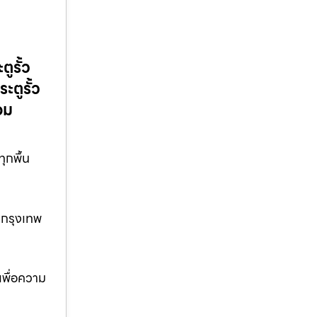
ูรั้ว
ะตูรั้ว
อม
ุกพื้น
้นกรุงเทพ
 เพื่อความ