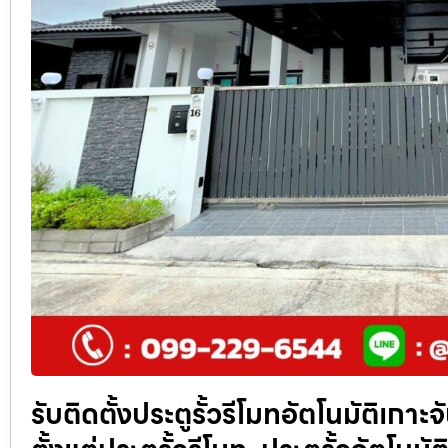
รับติดตั้งประตูรั้วรีโมทอัตโนมัติเกา