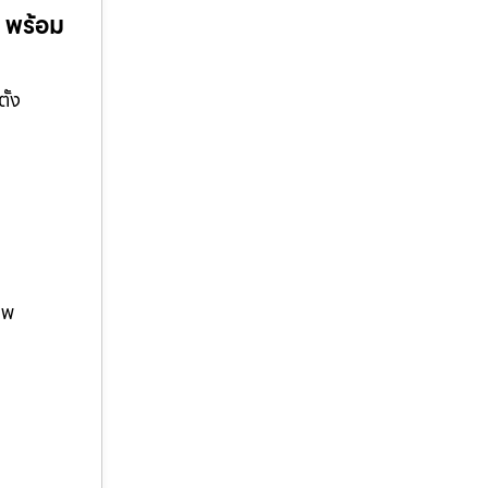
ก พร้อม
ั้ง
าพ