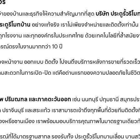
จร
จ้าของบ้านและธุรกิจให้ความสำคัญมากที่สุด
บริษัท ประตูรั้วรีโม
ระตูรีโมทบ้าน
อย่างแท้จริง เราไม่เพียงจำหน่ายและติดตั้งเท่านั้น แ
 ทุกโรงงาน และทุกองค์กรในประเทศไทย ด้วยเทคโนโลยีที่ล้ำสมัยจ
การณ์ตรงในงานมากกว่า 10 ปี
รวจหน้างาน ออกแบบ ติดตั้ง ไปจนถึงบริการหลังการขายที่รวดเร็ว
วามสะดวกในการเปิด-ปิด แต่คือด่านแรกของความปลอดภัยในชีวิ
ทพ ปริมณฑล และภาคตะวันออก
เช่น นนทบุรี ปทุมธานี สมุทรป
าจีนบุรี และสระแก้ว เราสามารถเข้าถึงทุกพื้นที่ด้วยทีมติดตั้งท
ตเมืองหรือชานเมือง เราพร้อมมอบบริการคุณภาพในมาตรฐานเดียวก
กรณ์ที่ได้มาตรฐานสากล รองรับทั้ง ประตูรั้วรีโมทบานเลื่อน บานส