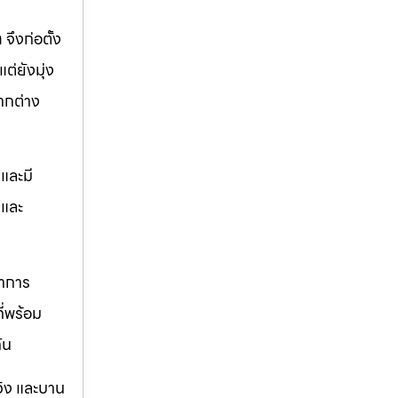
ท
จึงก่อตั้ง
ต่ยังมุ่ง
ากต่าง
และมี
ตและ
ราการ
ี่พร้อม
ัน
วิง และบาน