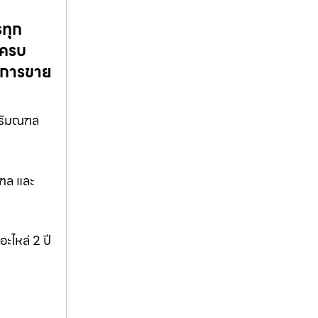
รทุก
 ครบ
ังการขาย
 ปริมณฑล
ณฑล และ
อะไหล่ 2 ปี