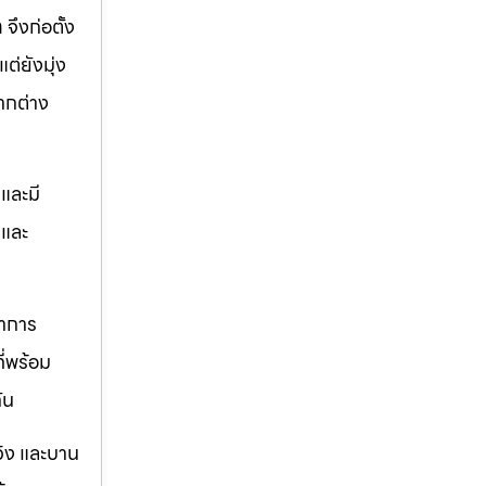
ท
จึงก่อตั้ง
ต่ยังมุ่ง
ากต่าง
และมี
ตและ
ราการ
ี่พร้อม
ัน
วิง และบาน