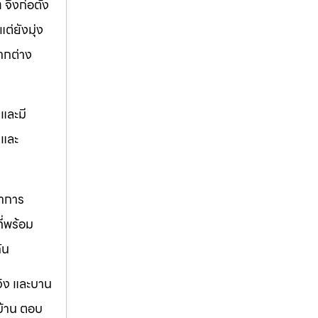
ท
จึงก่อตั้ง
ต่ยังมุ่ง
ากต่าง
และมี
ตและ
ราการ
ี่พร้อม
ัน
วิง และบาน
บ้าน ตอบ