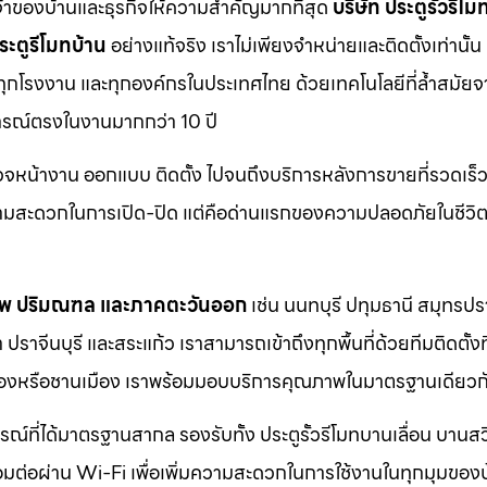
จ้าของบ้านและธุรกิจให้ความสำคัญมากที่สุด
บริษัท ประตูรั้วรีโม
ระตูรีโมทบ้าน
อย่างแท้จริง เราไม่เพียงจำหน่ายและติดตั้งเท่านั้น แ
 ทุกโรงงาน และทุกองค์กรในประเทศไทย ด้วยเทคโนโลยีที่ล้ำสมัยจ
การณ์ตรงในงานมากกว่า 10 ปี
รวจหน้างาน ออกแบบ ติดตั้ง ไปจนถึงบริการหลังการขายที่รวดเร็ว
วามสะดวกในการเปิด-ปิด แต่คือด่านแรกของความปลอดภัยในชีวิ
ทพ ปริมณฑล และภาคตะวันออก
เช่น นนทบุรี ปทุมธานี สมุทรป
าจีนบุรี และสระแก้ว เราสามารถเข้าถึงทุกพื้นที่ด้วยทีมติดตั้งท
ตเมืองหรือชานเมือง เราพร้อมมอบบริการคุณภาพในมาตรฐานเดียวก
กรณ์ที่ได้มาตรฐานสากล รองรับทั้ง ประตูรั้วรีโมทบานเลื่อน บานส
ชื่อมต่อผ่าน Wi-Fi เพื่อเพิ่มความสะดวกในการใช้งานในทุกมุมของ