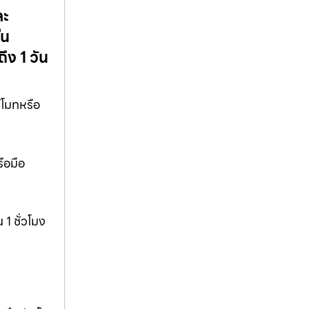
ละ
ใน
ง 1 วัน
ีโมทหรือ
ือมือ
1 ชั่วโมง