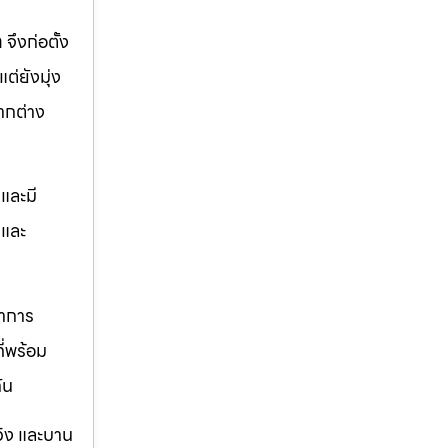
ท
จึงก่อตั้ง
ต่ยังมุ่ง
ากต่าง
และมี
ตและ
ราการ
ี่พร้อม
ัน
วิง และบาน