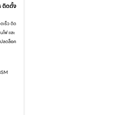
ติดตั้ง
ดเร็ว ติด
มนไฟ และ
แจปลดล็อค
. BSM