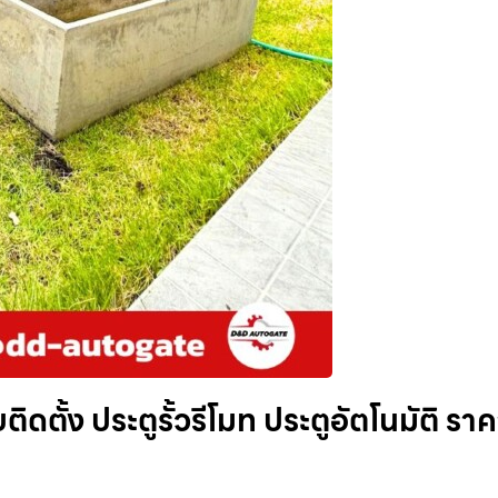
ิดตั้ง ประตูรั้วรีโมท ประตูอัตโนมัติ รา