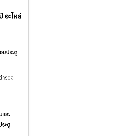
ี อะไหล่
่อมประตู
าสำรวจ
านและ
ประตู