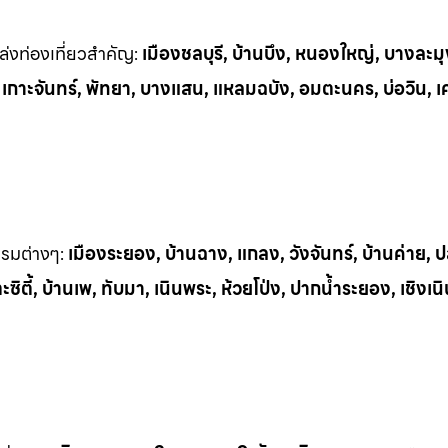
่งท่
องเที่ยวสำคัญ:
เมืองชลบุรี, บ้านบึง, หนองใหญ่, บางละมุ
, เกาะจันทร์, พัทยา, บางแสน, แหลมฉบัง, อมตะนคร, บ่อวิน, เ
รรมต
่างๆ:
เมืองระยอง, บ้านฉาง, แกลง, วังจันทร์, บ้านค่าย,
ิตี้, บ้านเพ, ทั
บมา, เนินพระ, ห
้วยโป่ง, ปากน้ำระยอง, เชิงเน