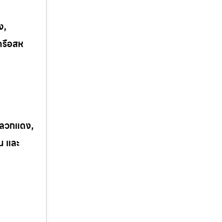
ง,
ครือสห
 ปลวกแดง,
ิน และ