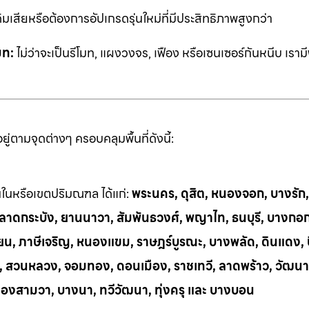
ิมเสียหรือต้องการอัปเกรดรุ่นใหม่ที่มีประสิทธิภาพสูงกว่า
มท:
ไม่ว่าจะเป็นรีโมท, แผงวงจร, เฟือง หรือเซนเซอร์กันหนีบ เราม
่ตามจุดต่างๆ ครอบคลุมพื้นที่ดังนี้:
้นในหรือเขตปริมณฑล ได้แก่:
พระนคร, ดุสิต, หนองจอก, บางรัก
ี, ลาดกระบัง, ยานนาวา, สัมพันธวงศ์, พญาไท, ธนบุรี, บางกอ
น, ภาษีเจริญ, หนองแขม, ราษฎร์บูรณะ, บางพลัด, ดินแดง, บึ
ย, สวนหลวง, จอมทอง, ดอนเมือง, ราชเทวี, ลาดพร้าว, วัฒนา
ลองสามวา, บางนา, ทวีวัฒนา, ทุ่งครุ และ บางบอน