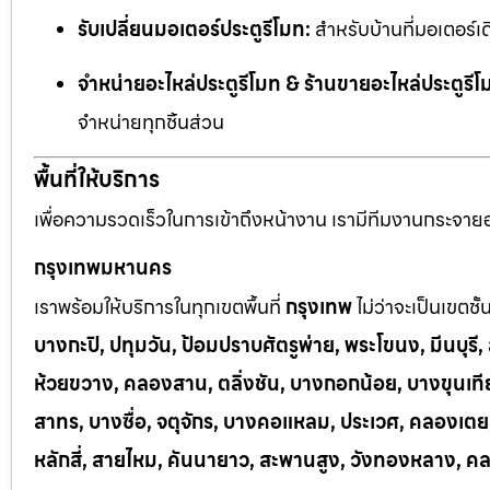
รับเปลี่ยนมอเตอร์ประตูรีโมท:
สำหรับบ้านที่มอเตอร์เด
จำหน่ายอะไหล่ประตูรีโมท & ร้านขายอะไหล่ประตูรีโ
จำหน่ายทุกชิ้นส่วน
พื้นที่ให้บริการ
เพื่อความรวดเร็วในการเข้าถึงหน้างาน เรามีทีมงานกระจายอยู
กรุงเทพมหานคร
เราพร้อมให้บริการในทุกเขตพื้นที่
กรุงเทพ
ไม่ว่าจะเป็นเขตชั
บางกะปิ, ปทุมวัน, ป้อมปราบศัตรูพ่าย, พระโขนง, มีนบุร
ห้วยขวาง, คลองสาน, ตลิ่งชัน, บางกอกน้อย, บางขุนเทีย
สาทร, บางซื่อ, จตุจักร, บางคอแหลม, ประเวศ, คลองเต
หลักสี่, สายไหม, คันนายาว, สะพานสูง, วังทองหลาง, ค