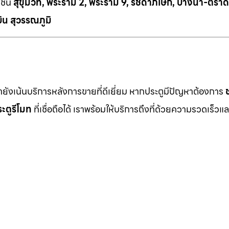
เช่น
สุขุมวิท, พระราม 2, พระราม 9, รัชดาภิเษก, บางนา-ตราด
ิน สุวรรณภูมิ
เรายังเน้นบริการหลังการขายที่ดีเยี่ยม หากประตูมีปัญหาต้องการ
ะตูรีโมท
ที่เชื่อถือได้ เราพร้อมให้บริการถึงที่ด้วยความรวดเร็วแล