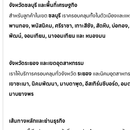
จังหวัดชลบุรี และพื้นที่เศรษฐกิจ
สำหรับลูกค้าในเขต
ชลบุรี
เราครอบคลุมทั้งในตัวเมืองและแหล
พานทอง, พนัสนิคม, ศรีราชา, เกาะสีชัง, สัตหีบ, บ่อทอง
พัฒน์, จอมเทียน, นาจอมเทียน และ หนองมน
จังหวัดระยอง และเขตอุตสาหกรรม
เราให้บริการครอบคลุมทั่วจังหวัด
ระยอง
และนิคมอุตสาหก
เขาช
ะเมา, นิคมพัฒนา, มาบตาพุด, อีสเทิร์นซีบอร์ด, อมตะซ
มาบยางพร
เส้นทางหลักและย่านธุรกิจ