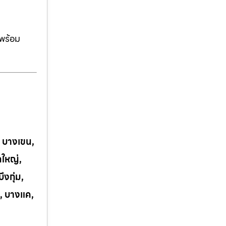
ีพร้อม
, บางเขน,
กใหญ่,
งกุ่ม,
, บางแค,