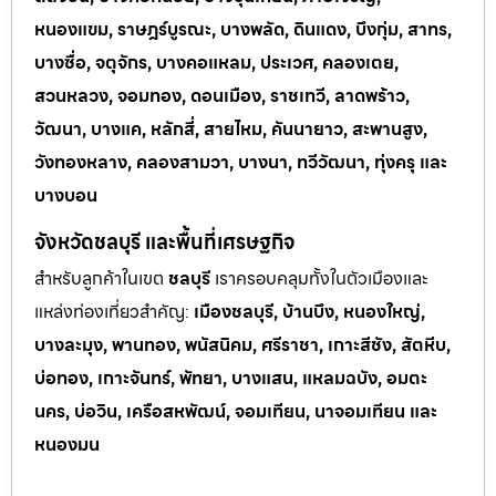
หนองแขม, ราษฎร์บูรณะ, บางพลัด, ดินแดง, บึงกุ่ม, สาทร,
บางซื่อ, จตุจักร, บางคอแหลม, ประเวศ, คลองเตย,
สวนหลวง, จอมทอง, ดอนเมือง, ราชเทวี, ลาดพร้าว,
วัฒนา, บางแค, หลักสี่, สายไหม, คันนายาว, สะพานสูง,
วังทองหลาง, คลองสามวา, บางนา, ทวีวัฒนา, ทุ่งครุ และ
บางบอน
จังหวัดชลบุรี และพื้นที่เศรษฐกิจ
สำหรับลูกค้าในเขต
ชลบุรี
เราครอบคลุมทั้งในตัวเมืองและ
แหล่งท่
องเที่ยวสำคัญ:
เมืองชลบุรี, บ้านบึง, หนองใหญ่,
บางละมุง, พานทอง, พนัสนิคม, ศรีราชา, เกาะสีชัง, สัตหีบ,
บ่อทอง, เกาะจันทร์, พัทยา, บางแสน, แหลมฉบัง, อมตะ
นคร, บ่อวิน, เครือสหพัฒน์, จอมเทียน, นาจอมเทียน และ
หนองมน