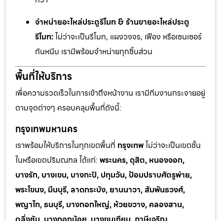
จำหน่ายอะไหล่ประตูรีโมท & ร้านขายอะไหล่ประตู
รีโมท:
ไม่ว่าจะเป็นรีโมท, แผงวงจร, เฟือง หรือเซนเซอร์
กันหนีบ เรามีพร้อมจำหน่ายทุกชิ้นส่วน
พื้นที่ให้บริการ
เพื่อความรวดเร็วในการเข้าถึงหน้างาน เรามีทีมงานกระจายอยู่
ตามจุดต่างๆ ครอบคลุมพื้นที่ดังนี้:
กรุงเทพมหานคร
เราพร้อมให้บริการในทุกเขตพื้นที่
กรุงเทพ
ไม่ว่าจะเป็นเขตชั้น
ในหรือเขตปริมณฑล ได้แก่:
พระนคร, ดุสิต, หนองจอก,
บางรัก, บางเขน, บางกะปิ, ปทุมวัน, ป้อมปราบศัตรูพ่าย,
พระโขนง, มีนบุรี, ลาดกระบัง, ยานนาวา, สัมพันธวงศ์,
พญาไท, ธนบุรี, บางกอกใหญ่, ห้วยขวาง, คลองสาน,
ตลิ่งชัน, บางกอกน้อย, บางขุนเทียน, ภาษีเจริญ,