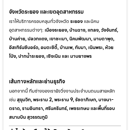
จังหวัดระยอง และเขตอุตสาหกรรม
เราให้บริการครอบคลุมทั่วจังหวัด
ระยอง
และนิคม
อุตสาหกรรมต
่างๆ:
เมืองระยอง, บ้านฉาง, แกลง, วังจันทร์,
บ้านค่าย, ปลวกแดง, เขาช
ะเมา, นิคมพัฒนา, มาบตาพุด,
อีสเทิร์นซีบอร์ด, อมตะซิตี้, บ้านเพ, ทั
บมา, เนินพระ, ห
้วย
โป่ง, ปากน้ำระยอง, เชิงเนิน และ มาบยางพร
เส้นทางหลักและย่านธุรกิจ
นอกจากนี้ ทีมช่างของเรายังวิ่งงานประจำบนถนนสายหลัก
เช่น
สุขุมวิท, พระราม 2, พระราม 9, รัชดาภิเษก, บางนา-
ตราด, รามอินทรา, ศรีนครินทร์, เพชรเกษม และพื้นที่รอบ
สนามบิน สุวรรณภูมิ