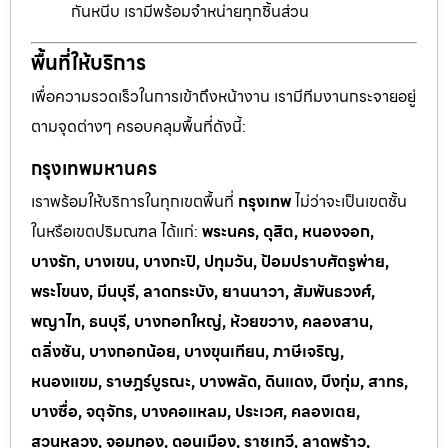
กันหนีบ เรามีพร้อมจำหน่ายทุกชิ้นส่วน
พื้นที่ให้บริการ
เพื่อความรวดเร็วในการเข้าถึงหน้างาน เรามีทีมงานกระจายอยู่
ตามจุดต่างๆ ครอบคลุมพื้นที่ดังนี้:
กรุงเทพมหานคร
เราพร้อมให้บริการในทุกเขตพื้นที่
กรุงเทพ
ไม่ว่าจะเป็นเขตชั้น
ในหรือเขตปริมณฑล ได้แก่:
พระนคร, ดุสิต, หนองจอก,
บางรัก, บางเขน, บางกะปิ, ปทุมวัน, ป้อมปราบศัตรูพ่าย,
พระโขนง, มีนบุรี, ลาดกระบัง, ยานนาวา, สัมพันธวงศ์,
พญาไท, ธนบุรี, บางกอกใหญ่, ห้วยขวาง, คลองสาน,
ตลิ่งชัน, บางกอกน้อย, บางขุนเทียน, ภาษีเจริญ,
หนองแขม, ราษฎร์บูรณะ, บางพลัด, ดินแดง, บึงกุ่ม, สาทร,
บางซื่อ, จตุจักร, บางคอแหลม, ประเวศ, คลองเตย,
สวนหลวง, จอมทอง, ดอนเมือง, ราชเทวี, ลาดพร้าว,