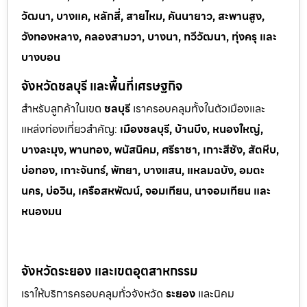
วัฒนา, บางแค, หลักสี่, สายไหม, คันนายาว, สะพานสูง,
วังทองหลาง, คลองสามวา, บางนา, ทวีวัฒนา, ทุ่งครุ และ
บางบอน
จังหวัดชลบุรี และพื้นที่เศรษฐกิจ
สำหรับลูกค้าในเขต
ชลบุรี
เราครอบคลุมทั้งในตัวเมืองและ
แหล่งท่
องเที่ยวสำคัญ:
เมืองชลบุรี, บ้านบึง, หนองใหญ่,
บางละมุง, พานทอง, พนัสนิคม, ศรีราชา, เกาะสีชัง, สัตหีบ,
บ่อทอง, เกาะจันทร์, พัทยา, บางแสน, แหลมฉบัง, อมตะ
นคร, บ่อวิน, เครือสหพัฒน์, จอมเทียน, นาจอมเทียน และ
หนองมน
จังหวัดระยอง และเขตอุตสาหกรรม
เราให้บริการครอบคลุมทั่วจังหวัด
ระยอง
และนิคม