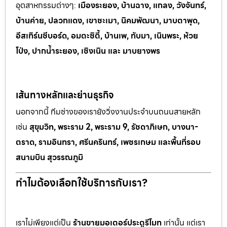
อุตสาหกรรมต
่างๆ:
เมืองระยอง, บ้านฉาง, แกลง, วังจันทร์,
บ้านค่าย, ปลวกแดง, เขาช
ะเมา, นิคมพัฒนา, มาบตาพุด,
อีสเทิร์นซีบอร์ด, อมตะซิตี้, บ้านเพ, ทั
บมา, เนินพระ, ห
้วย
โป่ง, ปากน้ำระยอง, เชิงเนิน และ มาบยางพร
เส้นทางหลักและย่านธุรกิจ
นอกจากนี้ ทีมช่างของเรายังวิ่งงานประจำบนถนนสายหลัก
เช่น
สุขุมวิท, พระราม 2, พระราม 9, รัชดาภิเษก, บางนา-
ตราด, รามอินทรา, ศรีนครินทร์, เพชรเกษม และพื้นที่รอบ
สนามบิน สุวรรณภูมิ
ทำไมต้องเลือกใช้บริการกับเรา?
เราไม่เพียงแต่เป็น
ร้านขายมอเตอร์ประตูรีโมท
เท่านั้น แต่เรา