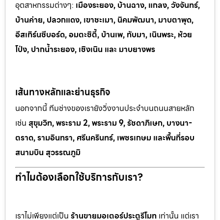
อุตสาหกรรมต
่างๆ:
เมืองระยอง, บ้านฉาง, แกลง, วังจันทร์,
บ้านค่าย, ปลวกแดง, เขาช
ะเมา, นิคมพัฒนา, มาบตาพุด,
อีสเทิร์นซีบอร์ด, อมตะซิตี้, บ้านเพ, ทั
บมา, เนินพระ, ห
้วย
โป่ง, ปากน้ำระยอง, เชิงเนิน และ มาบยางพร
เส้นทางหลักและย่านธุรกิจ
นอกจากนี้ ทีมช่างของเรายังวิ่งงานประจำบนถนนสายหลัก
เช่น
สุขุมวิท, พระราม 2, พระราม 9, รัชดาภิเษก, บางนา-
ตราด, รามอินทรา, ศรีนครินทร์, เพชรเกษม และพื้นที่รอบ
สนามบิน สุวรรณภูมิ
ทำไมต้องเลือกใช้บริการกับเรา?
เราไม่เพียงแต่เป็น
ร้านขายมอเตอร์ประตูรีโมท
เท่านั้น แต่เรา