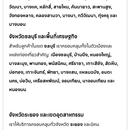
วัฒนา, บางแค, หลักสี่, สายไหม, คันนายาว, สะพานสูง,
วังทองหลาง, คลองสามวา, บางนา, ทวีวัฒนา, ทุ่งครุ และ
บางบอน
จังหวัดชลบุรี และพื้นที่เศรษฐกิจ
สำหรับลูกค้าในเขต
ชลบุรี
เราครอบคลุมทั้งในตัวเมืองและ
แหล่งท่
องเที่ยวสำคัญ:
เมืองชลบุรี, บ้านบึง, หนองใหญ่,
บางละมุง, พานทอง, พนัสนิคม, ศรีราชา, เกาะสีชัง, สัตหีบ,
บ่อทอง, เกาะจันทร์, พัทยา, บางแสน, แหลมฉบัง, อมตะ
นคร, บ่อวิน, เครือสหพัฒน์, จอมเทียน, นาจอมเทียน และ
หนองมน
จังหวัดระยอง และเขตอุตสาหกรรม
เราให้บริการครอบคลุมทั่วจังหวัด
ระยอง
และนิคม