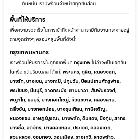
กันหนีบ เรามีพร้อมจำหน่ายทุกชิ้นส่วน
พื้นที่ให้บริการ
เพื่อความรวดเร็วในการเข้าถึงหน้างาน เรามีทีมงานกระจายอยู่
ตามจุดต่างๆ ครอบคลุมพื้นที่ดังนี้:
กรุงเทพมหานคร
เราพร้อมให้บริการในทุกเขตพื้นที่
กรุงเทพ
ไม่ว่าจะเป็นเขตชั้น
ในหรือเขตปริมณฑล ได้แก่:
พระนคร, ดุสิต, หนองจอก,
บางรัก, บางเขน, บางกะปิ, ปทุมวัน, ป้อมปราบศัตรูพ่าย,
พระโขนง, มีนบุรี, ลาดกระบัง, ยานนาวา, สัมพันธวงศ์,
พญาไท, ธนบุรี, บางกอกใหญ่, ห้วยขวาง, คลองสาน,
ตลิ่งชัน, บางกอกน้อย, บางขุนเทียน, ภาษีเจริญ,
หนองแขม, ราษฎร์บูรณะ, บางพลัด, ดินแดง, บึงกุ่ม, สาทร,
บางซื่อ, จตุจักร, บางคอแหลม, ประเวศ, คลองเตย,
สวนหลวง, จอมทอง, ดอนเมือง, ราชเทวี, ลาดพร้าว,