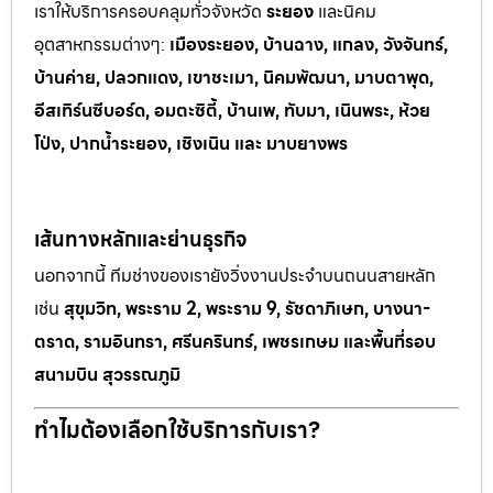
เราให้บริการครอบคลุมทั่วจังหวัด
ระยอง
และนิคม
อุตสาหกรรมต
่างๆ:
เมืองระยอง, บ้านฉาง, แกลง, วังจันทร์,
บ้านค่าย, ปลวกแดง, เขาช
ะเมา, นิคมพัฒนา, มาบตาพุด,
อีสเทิร์นซีบอร์ด, อมตะซิตี้, บ้านเพ, ทั
บมา, เนินพระ, ห
้วย
โป่ง, ปากน้ำระยอง, เชิงเนิน และ มาบยางพร
เส้นทางหลักและย่านธุรกิจ
นอกจากนี้ ทีมช่างของเรายังวิ่งงานประจำบนถนนสายหลัก
เช่น
สุขุมวิท, พระราม 2, พระราม 9, รัชดาภิเษก, บางนา-
ตราด, รามอินทรา, ศรีนครินทร์, เพชรเกษม และพื้นที่รอบ
สนามบิน สุวรรณภูมิ
ทำไมต้องเลือกใช้บริการกับเรา?