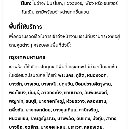
รีโมท:
ไม่ว่าจะเป็นรีโมท, แผงวงจร, เฟือง หรือเซนเซอร์
กันหนีบ เรามีพร้อมจำหน่ายทุกชิ้นส่วน
พื้นที่ให้บริการ
เพื่อความรวดเร็วในการเข้าถึงหน้างาน เรามีทีมงานกระจายอยู่
ตามจุดต่างๆ ครอบคลุมพื้นที่ดังนี้:
กรุงเทพมหานคร
เราพร้อมให้บริการในทุกเขตพื้นที่
กรุงเทพ
ไม่ว่าจะเป็นเขตชั้น
ในหรือเขตปริมณฑล ได้แก่:
พระนคร, ดุสิต, หนองจอก,
บางรัก, บางเขน, บางกะปิ, ปทุมวัน, ป้อมปราบศัตรูพ่าย,
พระโขนง, มีนบุรี, ลาดกระบัง, ยานนาวา, สัมพันธวงศ์,
พญาไท, ธนบุรี, บางกอกใหญ่, ห้วยขวาง, คลองสาน,
ตลิ่งชัน, บางกอกน้อย, บางขุนเทียน, ภาษีเจริญ,
หนองแขม, ราษฎร์บูรณะ, บางพลัด, ดินแดง, บึงกุ่ม, สาทร,
บางซื่อ, จตุจักร, บางคอแหลม, ประเวศ, คลองเตย,