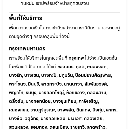
กันหนีบ เรามีพร้อมจำหน่ายทุกชิ้นส่วน
พื้นที่ให้บริการ
เพื่อความรวดเร็วในการเข้าถึงหน้างาน เรามีทีมงานกระจายอยู่
ตามจุดต่างๆ ครอบคลุมพื้นที่ดังนี้:
กรุงเทพมหานคร
เราพร้อมให้บริการในทุกเขตพื้นที่
กรุงเทพ
ไม่ว่าจะเป็นเขตชั้น
ในหรือเขตปริมณฑล ได้แก่:
พระนคร, ดุสิต, หนองจอก,
บางรัก, บางเขน, บางกะปิ, ปทุมวัน, ป้อมปราบศัตรูพ่าย,
พระโขนง, มีนบุรี, ลาดกระบัง, ยานนาวา, สัมพันธวงศ์,
พญาไท, ธนบุรี, บางกอกใหญ่, ห้วยขวาง, คลองสาน,
ตลิ่งชัน, บางกอกน้อย, บางขุนเทียน, ภาษีเจริญ,
หนองแขม, ราษฎร์บูรณะ, บางพลัด, ดินแดง, บึงกุ่ม, สาทร,
บางซื่อ, จตุจักร, บางคอแหลม, ประเวศ, คลองเตย,
สวนหลวง, จอมทอง, ดอนเมือง, ราชเทวี, ลาดพร้าว,