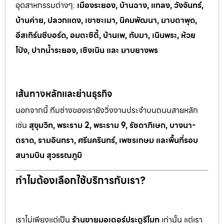
อุตสาหกรรมต
่างๆ:
เมืองระยอง, บ้านฉาง, แกลง, วังจันทร์,
บ้านค่าย, ปลวกแดง, เขาช
ะเมา, นิคมพัฒนา, มาบตาพุด,
อีสเทิร์นซีบอร์ด, อมตะซิตี้, บ้านเพ, ทั
บมา, เนินพระ, ห
้วย
โป่ง, ปากน้ำระยอง, เชิงเนิน และ มาบยางพร
เส้นทางหลักและย่านธุรกิจ
นอกจากนี้ ทีมช่างของเรายังวิ่งงานประจำบนถนนสายหลัก
เช่น
สุขุมวิท, พระราม 2, พระราม 9, รัชดาภิเษก, บางนา-
ตราด, รามอินทรา, ศรีนครินทร์, เพชรเกษม และพื้นที่รอบ
สนามบิน สุวรรณภูมิ
ทำไมต้องเลือกใช้บริการกับเรา?
เราไม่เพียงแต่เป็น
ร้านขายมอเตอร์ประตูรีโมท
เท่านั้น แต่เรา