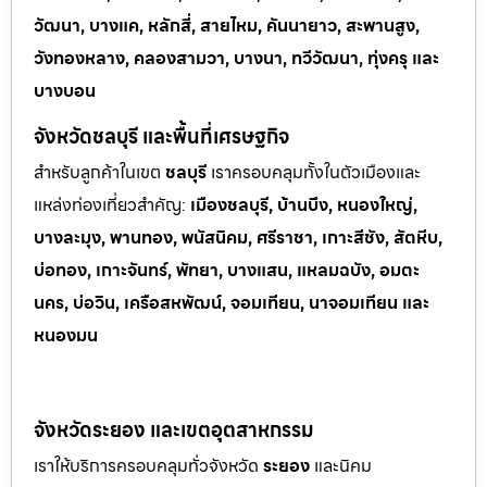
วัฒนา, บางแค, หลักสี่, สายไหม, คันนายาว, สะพานสูง,
วังทองหลาง, คลองสามวา, บางนา, ทวีวัฒนา, ทุ่งครุ และ
บางบอน
จังหวัดชลบุรี และพื้นที่เศรษฐกิจ
สำหรับลูกค้าในเขต
ชลบุรี
เราครอบคลุมทั้งในตัวเมืองและ
แหล่งท่
องเที่ยวสำคัญ:
เมืองชลบุรี, บ้านบึง, หนองใหญ่,
บางละมุง, พานทอง, พนัสนิคม, ศรีราชา, เกาะสีชัง, สัตหีบ,
บ่อทอง, เกาะจันทร์, พัทยา, บางแสน, แหลมฉบัง, อมตะ
นคร, บ่อวิน, เครือสหพัฒน์, จอมเทียน, นาจอมเทียน และ
หนองมน
จังหวัดระยอง และเขตอุตสาหกรรม
เราให้บริการครอบคลุมทั่วจังหวัด
ระยอง
และนิคม