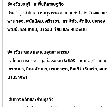
จังหวัดชลบุรี และพื้นที่เศรษฐกิจ
สำหรับลูกค้าในเขต
ชลบุรี
เราครอบคลุมทั้งในตัวเมืองและแหล
พานทอง, พนัสนิคม, ศรีราชา, เกาะสีชัง, สัตหีบ, บ่อทอง
พัฒน์, จอมเทียน, นาจอมเทียน และ หนองมน
จังหวัดระยอง และเขตอุตสาหกรรม
เราให้บริการครอบคลุมทั่วจังหวัด
ระยอง
และนิคมอุตสาหก
เขาช
ะเมา, นิคมพัฒนา, มาบตาพุด, อีสเทิร์นซีบอร์ด, อมตะซ
มาบยางพร
เส้นทางหลักและย่านธุรกิจ