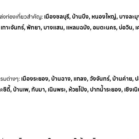
่งท่
องเที่ยวสำคัญ:
เมืองชลบุรี, บ้านบึง, หนองใหญ่, บางละมุ
, เกาะจันทร์, พัทยา, บางแสน, แหลมฉบัง, อมตะนคร, บ่อวิน, เ
รรมต
่างๆ:
เมืองระยอง, บ้านฉาง, แกลง, วังจันทร์, บ้านค่าย,
ิตี้, บ้านเพ, ทั
บมา, เนินพระ, ห
้วยโป่ง, ปากน้ำระยอง, เชิงเน