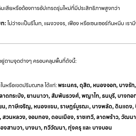
ิมเสียหรือต้องการอัปเกรดรุ่นใหม่ที่มีประสิทธิภาพสูงกว่า
มท:
ไม่ว่าจะเป็นรีโมท, แผงวงจร, เฟือง หรือเซนเซอร์กันหนีบ เราม
่ตามจุดต่างๆ ครอบคลุมพื้นที่ดังนี้:
้นในหรือเขตปริมณฑล ได้แก่:
พระนคร, ดุสิต, หนองจอก, บางรัก
ี, ลาดกระบัง, ยานนาวา, สัมพันธวงศ์, พญาไท, ธนบุรี, บางกอ
น, ภาษีเจริญ, หนองแขม, ราษฎร์บูรณะ, บางพลัด, ดินแดง, บึ
ย, สวนหลวง, จอมทอง, ดอนเมือง, ราชเทวี, ลาดพร้าว, วัฒนา
ลองสามวา, บางนา, ทวีวัฒนา, ทุ่งครุ และ บางบอน