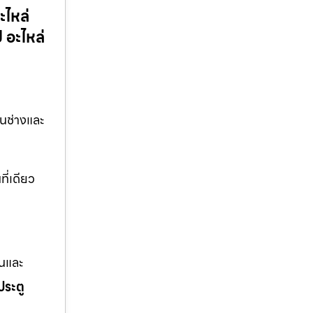
ะไหล่
 อะไหล่
านช่างและ
ี่เดียว
านและ
ประตู