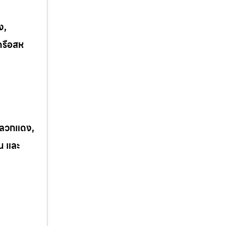
ง,
ครือสห
 ปลวกแดง,
ิน และ