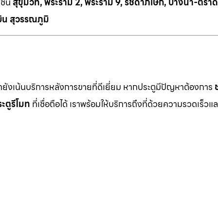
เช่น
สุขุมวิท, พระราม 2, พระราม 9, รัชดาภิเษก, บางนา-ตราด
ิน สุวรรณภูมิ
เรายังเน้นบริการหลังการขายที่ดีเยี่ยม หากประตูมีปัญหาต้องการ
ะตูรีโมท
ที่เชื่อถือได้ เราพร้อมให้บริการถึงที่ด้วยความรวดเร็วแล