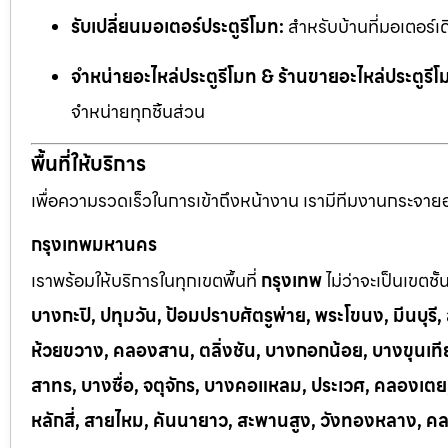
รับเปลี่ยนมอเตอร์ประตูรีโมท:
สำหรับบ้านที่มอเตอร์เด
จำหน่ายอะไหล่ประตูรีโมท & ร้านขายอะไหล่ประตูรีโ
จำหน่ายทุกชิ้นส่วน
พื้นที่ให้บริการ
เพื่อความรวดเร็วในการเข้าถึงหน้างาน เรามีทีมงานกระจายอยู
กรุงเทพมหานคร
เราพร้อมให้บริการในทุกเขตพื้นที่
กรุงเทพ
ไม่ว่าจะเป็นเขตชั
บางกะปิ, ปทุมวัน, ป้อมปราบศัตรูพ่าย, พระโขนง, มีนบุร
ห้วยขวาง, คลองสาน, ตลิ่งชัน, บางกอกน้อย, บางขุนเทีย
สาทร, บางซื่อ, จตุจักร, บางคอแหลม, ประเวศ, คลองเต
หลักสี่, สายไหม, คันนายาว, สะพานสูง, วังทองหลาง, ค