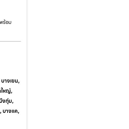
ีพร้อม
, บางเขน,
กใหญ่,
งกุ่ม,
, บางแค,