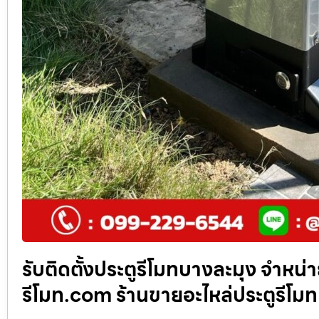
รับติดตั้งประตูรีโมทบางละมุง จำหน่า
รีโมท.com ร้านขายอะไหล่ประตูรีโมท