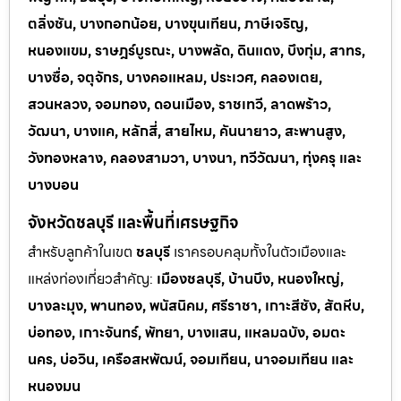
ตลิ่งชัน, บางกอกน้อย, บางขุนเทียน, ภาษีเจริญ,
หนองแขม, ราษฎร์บูรณะ, บางพลัด, ดินแดง, บึงกุ่ม, สาทร,
บางซื่อ, จตุจักร, บางคอแหลม, ประเวศ, คลองเตย,
สวนหลวง, จอมทอง, ดอนเมือง, ราชเทวี, ลาดพร้าว,
วัฒนา, บางแค, หลักสี่, สายไหม, คันนายาว, สะพานสูง,
วังทองหลาง, คลองสามวา, บางนา, ทวีวัฒนา, ทุ่งครุ และ
บางบอน
จังหวัดชลบุรี และพื้นที่เศรษฐกิจ
สำหรับลูกค้าในเขต
ชลบุรี
เราครอบคลุมทั้งในตัวเมืองและ
แหล่งท่
องเที่ยวสำคัญ:
เมืองชลบุรี, บ้านบึง, หนองใหญ่,
บางละมุง, พานทอง, พนัสนิคม, ศรีราชา, เกาะสีชัง, สัตหีบ,
บ่อทอง, เกาะจันทร์, พัทยา, บางแสน, แหลมฉบัง, อมตะ
นคร, บ่อวิน, เครือสหพัฒน์, จอมเทียน, นาจอมเทียน และ
หนองมน