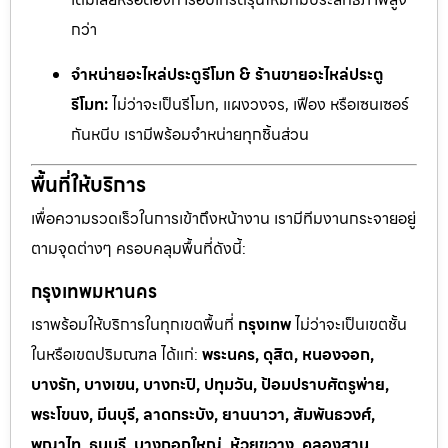
กว่า
จำหน่ายอะไหล่ประตูรีโมท & ร้านขายอะไหล่ประตู
รีโมท:
ไม่ว่าจะเป็นรีโมท, แผงวงจร, เฟือง หรือเซนเซอร์
กันหนีบ เรามีพร้อมจำหน่ายทุกชิ้นส่วน
พื้นที่ให้บริการ
เพื่อความรวดเร็วในการเข้าถึงหน้างาน เรามีทีมงานกระจายอยู่
ตามจุดต่างๆ ครอบคลุมพื้นที่ดังนี้:
กรุงเทพมหานคร
เราพร้อมให้บริการในทุกเขตพื้นที่
กรุงเทพ
ไม่ว่าจะเป็นเขตชั้น
ในหรือเขตปริมณฑล ได้แก่:
พระนคร, ดุสิต, หนองจอก,
บางรัก, บางเขน, บางกะปิ, ปทุมวัน, ป้อมปราบศัตรูพ่าย,
พระโขนง, มีนบุรี, ลาดกระบัง, ยานนาวา, สัมพันธวงศ์,
พญาไท, ธนบุรี, บางกอกใหญ่, ห้วยขวาง, คลองสาน,