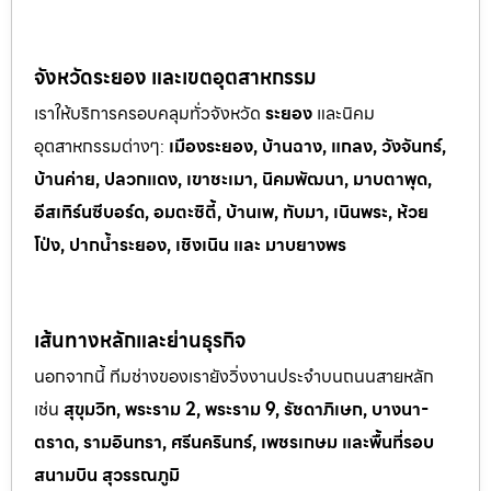
จังหวัดระยอง และเขตอุตสาหกรรม
เราให้บริการครอบคลุมทั่วจังหวัด
ระยอง
และนิคม
อุตสาหกรรมต
่างๆ:
เมืองระยอง, บ้านฉาง, แกลง, วังจันทร์,
บ้านค่าย, ปลวกแดง, เขาช
ะเมา, นิคมพัฒนา, มาบตาพุด,
อีสเทิร์นซีบอร์ด, อมตะซิตี้, บ้านเพ, ทั
บมา, เนินพระ, ห
้วย
โป่ง, ปากน้ำระยอง, เชิงเนิน และ มาบยางพร
เส้นทางหลักและย่านธุรกิจ
นอกจากนี้ ทีมช่างของเรายังวิ่งงานประจำบนถนนสายหลัก
เช่น
สุขุมวิท, พระราม 2, พระราม 9, รัชดาภิเษก, บางนา-
ตราด, รามอินทรา, ศรีนครินทร์, เพชรเกษม และพื้นที่รอบ
สนามบิน สุวรรณภูมิ