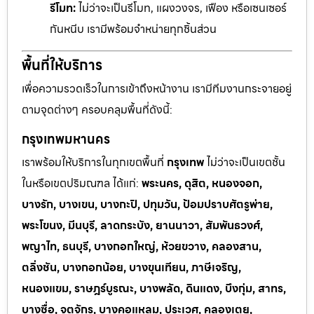
รีโมท:
ไม่ว่าจะเป็นรีโมท, แผงวงจร, เฟือง หรือเซนเซอร์
กันหนีบ เรามีพร้อมจำหน่ายทุกชิ้นส่วน
พื้นที่ให้บริการ
เพื่อความรวดเร็วในการเข้าถึงหน้างาน เรามีทีมงานกระจายอยู่
ตามจุดต่างๆ ครอบคลุมพื้นที่ดังนี้:
กรุงเทพมหานคร
เราพร้อมให้บริการในทุกเขตพื้นที่
กรุงเทพ
ไม่ว่าจะเป็นเขตชั้น
ในหรือเขตปริมณฑล ได้แก่:
พระนคร, ดุสิต, หนองจอก,
บางรัก, บางเขน, บางกะปิ, ปทุมวัน, ป้อมปราบศัตรูพ่าย,
พระโขนง, มีนบุรี, ลาดกระบัง, ยานนาวา, สัมพันธวงศ์,
พญาไท, ธนบุรี, บางกอกใหญ่, ห้วยขวาง, คลองสาน,
ตลิ่งชัน, บางกอกน้อย, บางขุนเทียน, ภาษีเจริญ,
หนองแขม, ราษฎร์บูรณะ, บางพลัด, ดินแดง, บึงกุ่ม, สาทร,
บางซื่อ, จตุจักร, บางคอแหลม, ประเวศ, คลองเตย,