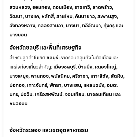
สวนหลวง, จอมทอง, ดอนเมือง, ราชเทวี, ลาดพร้าว,
วัฒนา, บางแค, หลักสี่, สายไหม, คันนายาว, สะพานสูง,
วังทองหลาง, คลองสามวา, บางนา, ทวีวัฒนา, ทุ่งครุ และ
บางบอน
จังหวัดชลบุรี และพื้นที่เศรษฐกิจ
สำหรับลูกค้าในเขต
ชลบุรี
เราครอบคลุมทั้งในตัวเมืองและ
แหล่งท่
องเที่ยวสำคัญ:
เมืองชลบุรี, บ้านบึง, หนองใหญ่,
บางละมุง, พานทอง, พนัสนิคม, ศรีราชา, เกาะสีชัง, สัตหีบ,
บ่อทอง, เกาะจันทร์, พัทยา, บางแสน, แหลมฉบัง, อมตะ
นคร, บ่อวิน, เครือสหพัฒน์, จอมเทียน, นาจอมเทียน และ
หนองมน
จังหวัดระยอง และเขตอุตสาหกรรม