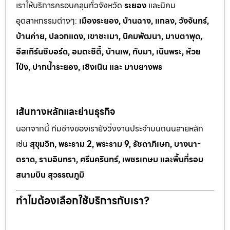
เราให้บริการครอบคลุมทั่วจังหวัด
ระยอง
และนิคม
อุตสาหกรรมต
่างๆ:
เมืองระยอง, บ้านฉาง, แกลง, วังจันทร์,
บ้านค่าย, ปลวกแดง, เขาช
ะเมา, นิคมพัฒนา, มาบตาพุด,
อีสเทิร์นซีบอร์ด, อมตะซิตี้, บ้านเพ, ทั
บมา, เนินพระ, ห
้วย
โป่ง, ปากน้ำระยอง, เชิงเนิน และ มาบยางพร
เส้นทางหลักและย่านธุรกิจ
นอกจากนี้ ทีมช่างของเรายังวิ่งงานประจำบนถนนสายหลัก
เช่น
สุขุมวิท, พระราม 2, พระราม 9, รัชดาภิเษก, บางนา-
ตราด, รามอินทรา, ศรีนครินทร์, เพชรเกษม และพื้นที่รอบ
สนามบิน สุวรรณภูมิ
ทำไมต้องเลือกใช้บริการกับเรา?