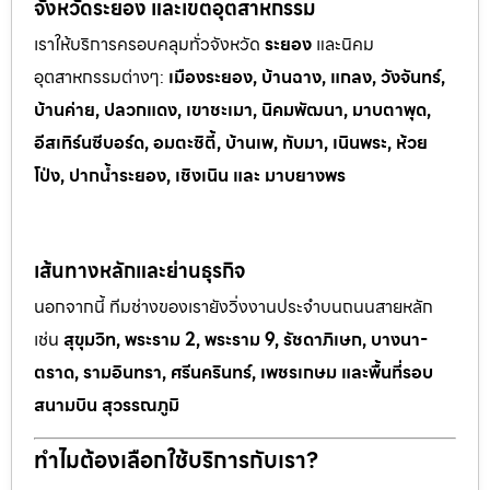
จังหวัดระยอง และเขตอุตสาหกรรม
เราให้บริการครอบคลุมทั่วจังหวัด
ระยอง
และนิคม
อุตสาหกรรมต
่างๆ:
เมืองระยอง, บ้านฉาง, แกลง, วังจันทร์,
บ้านค่าย, ปลวกแดง, เขาช
ะเมา, นิคมพัฒนา, มาบตาพุด,
อีสเทิร์นซีบอร์ด, อมตะซิตี้, บ้านเพ, ทั
บมา, เนินพระ, ห
้วย
โป่ง, ปากน้ำระยอง, เชิงเนิน และ มาบยางพร
เส้นทางหลักและย่านธุรกิจ
นอกจากนี้ ทีมช่างของเรายังวิ่งงานประจำบนถนนสายหลัก
เช่น
สุขุมวิท, พระราม 2, พระราม 9, รัชดาภิเษก, บางนา-
ตราด, รามอินทรา, ศรีนครินทร์, เพชรเกษม และพื้นที่รอบ
สนามบิน สุวรรณภูมิ
ทำไมต้องเลือกใช้บริการกับเรา?