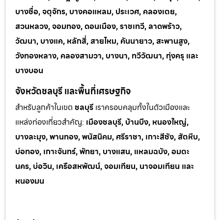
บางซื่อ, จตุจักร, บางคอแหลม, ประเวศ, คลองเตย,
สวนหลวง, จอมทอง, ดอนเมือง, ราชเทวี, ลาดพร้าว,
วัฒนา, บางแค, หลักสี่, สายไหม, คันนายาว, สะพานสูง,
วังทองหลาง, คลองสามวา, บางนา, ทวีวัฒนา, ทุ่งครุ และ
บางบอน
จังหวัดชลบุรี และพื้นที่เศรษฐกิจ
สำหรับลูกค้าในเขต
ชลบุรี
เราครอบคลุมทั้งในตัวเมืองและ
แหล่งท่
องเที่ยวสำคัญ:
เมืองชลบุรี, บ้านบึง, หนองใหญ่,
บางละมุง, พานทอง, พนัสนิคม, ศรีราชา, เกาะสีชัง, สัตหีบ,
บ่อทอง, เกาะจันทร์, พัทยา, บางแสน, แหลมฉบัง, อมตะ
นคร, บ่อวิน, เครือสหพัฒน์, จอมเทียน, นาจอมเทียน และ
หนองมน