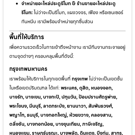
จำหน่ายอะไหล่ประตูรีโมท & ร้านขายอะไหล่ประตู
รีโมท:
ไม่ว่าจะเป็นรีโมท, แผงวงจร, เฟือง หรือเซนเซอร์
กันหนีบ เรามีพร้อมจำหน่ายทุกชิ้นส่วน
พื้นที่ให้บริการ
เพื่อความรวดเร็วในการเข้าถึงหน้างาน เรามีทีมงานกระจายอยู่
ตามจุดต่างๆ ครอบคลุมพื้นที่ดังนี้:
กรุงเทพมหานคร
เราพร้อมให้บริการในทุกเขตพื้นที่
กรุงเทพ
ไม่ว่าจะเป็นเขตชั้น
ในหรือเขตปริมณฑล ได้แก่:
พระนคร, ดุสิต, หนองจอก,
บางรัก, บางเขน, บางกะปิ, ปทุมวัน, ป้อมปราบศัตรูพ่าย,
พระโขนง, มีนบุรี, ลาดกระบัง, ยานนาวา, สัมพันธวงศ์,
พญาไท, ธนบุรี, บางกอกใหญ่, ห้วยขวาง, คลองสาน,
ตลิ่งชัน, บางกอกน้อย, บางขุนเทียน, ภาษีเจริญ,
หนองแขม, ราษฎร์บูรณะ, บางพลัด, ดินแดง, บึงกุ่ม, สาทร,