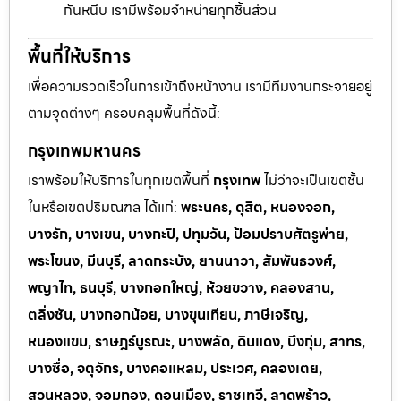
กันหนีบ เรามีพร้อมจำหน่ายทุกชิ้นส่วน
พื้นที่ให้บริการ
เพื่อความรวดเร็วในการเข้าถึงหน้างาน เรามีทีมงานกระจายอยู่
ตามจุดต่างๆ ครอบคลุมพื้นที่ดังนี้:
กรุงเทพมหานคร
เราพร้อมให้บริการในทุกเขตพื้นที่
กรุงเทพ
ไม่ว่าจะเป็นเขตชั้น
ในหรือเขตปริมณฑล ได้แก่:
พระนคร, ดุสิต, หนองจอก,
บางรัก, บางเขน, บางกะปิ, ปทุมวัน, ป้อมปราบศัตรูพ่าย,
พระโขนง, มีนบุรี, ลาดกระบัง, ยานนาวา, สัมพันธวงศ์,
พญาไท, ธนบุรี, บางกอกใหญ่, ห้วยขวาง, คลองสาน,
ตลิ่งชัน, บางกอกน้อย, บางขุนเทียน, ภาษีเจริญ,
หนองแขม, ราษฎร์บูรณะ, บางพลัด, ดินแดง, บึงกุ่ม, สาทร,
บางซื่อ, จตุจักร, บางคอแหลม, ประเวศ, คลองเตย,
สวนหลวง, จอมทอง, ดอนเมือง, ราชเทวี, ลาดพร้าว,