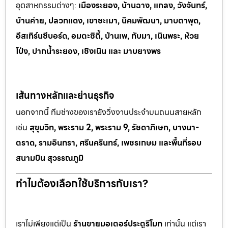
อุตสาหกรรมต
่างๆ:
เมืองระยอง, บ้านฉาง, แกลง, วังจันทร์,
บ้านค่าย, ปลวกแดง, เขาช
ะเมา, นิคมพัฒนา, มาบตาพุด,
อีสเทิร์นซีบอร์ด, อมตะซิตี้, บ้านเพ, ทั
บมา, เนินพระ, ห
้วย
โป่ง, ปากน้ำระยอง, เชิงเนิน และ มาบยางพร
เส้นทางหลักและย่านธุรกิจ
นอกจากนี้ ทีมช่างของเรายังวิ่งงานประจำบนถนนสายหลัก
เช่น
สุขุมวิท, พระราม 2, พระราม 9, รัชดาภิเษก, บางนา-
ตราด, รามอินทรา, ศรีนครินทร์, เพชรเกษม และพื้นที่รอบ
สนามบิน สุวรรณภูมิ
ทำไมต้องเลือกใช้บริการกับเรา?
เราไม่เพียงแต่เป็น
ร้านขายมอเตอร์ประตูรีโมท
เท่านั้น แต่เรา