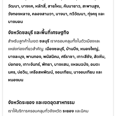
วัฒนา, บางแค, หลักสี่, สายไหม, คันนายาว, สะพานสูง,
วังทองหลาง, คลองสามวา, บางนา, ทวีวัฒนา, ทุ่งครุ และ
บางบอน
จังหวัดชลบุรี และพื้นที่เศรษฐกิจ
สำหรับลูกค้าในเขต
ชลบุรี
เราครอบคลุมทั้งในตัวเมืองและ
แหล่งท่
องเที่ยวสำคัญ:
เมืองชลบุรี, บ้านบึง, หนองใหญ่,
บางละมุง, พานทอง, พนัสนิคม, ศรีราชา, เกาะสีชัง, สัตหีบ,
บ่อทอง, เกาะจันทร์, พัทยา, บางแสน, แหลมฉบัง, อมตะ
นคร, บ่อวิน, เครือสหพัฒน์, จอมเทียน, นาจอมเทียน และ
หนองมน
จังหวัดระยอง และเขตอุตสาหกรรม
เราให้บริการครอบคลุมทั่วจังหวัด
ระยอง
และนิคม