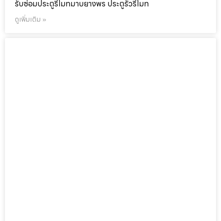
รับซ่อมประตูรีโมทมาบยางพร ประตูรั้วรีโมท
ดูเพิ่มเติม »