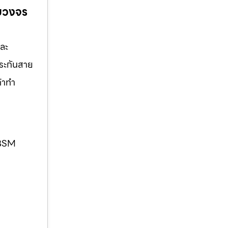
รบวงจร
และ
ประกันสาย
ค้าทำ
. BSM