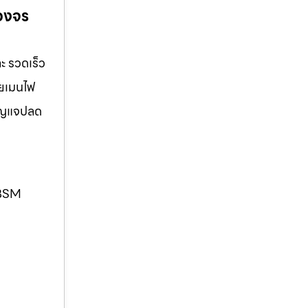
บวงจร
ละ รวดเร็ว
ายเมนไฟ
ำกุญแจปลด
. BSM