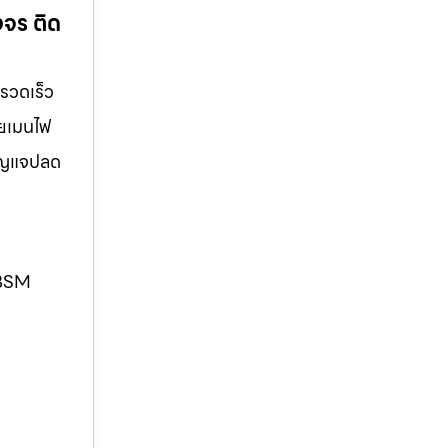
งจร ติด
 รวดเร็ว
ายเมนไฟ
ำกุญแจปลด
. BSM