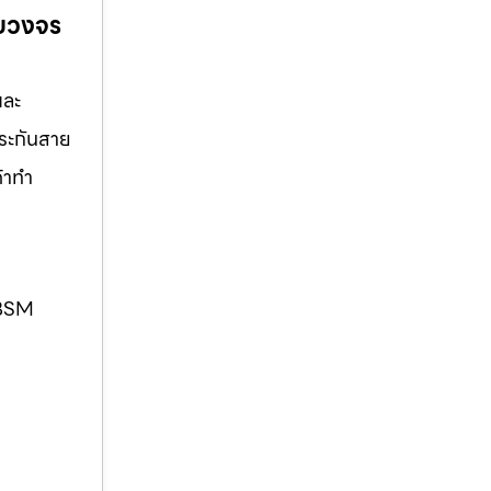
ครบวงจร
และ
ประกันสาย
ค้าทำ
. BSM