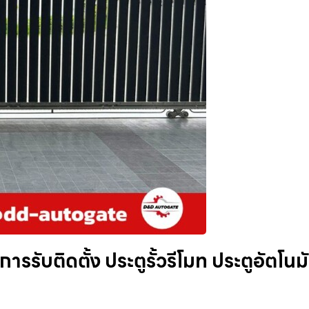
ารรับติดตั้ง ประตูรั้วรีโมท ประตูอัตโนมั