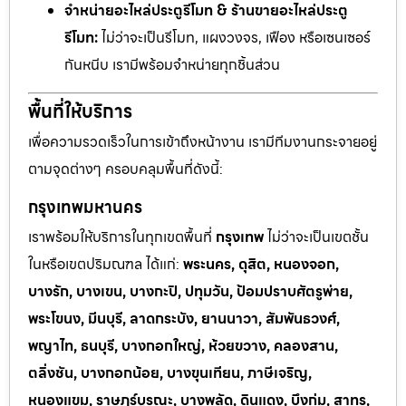
จำหน่ายอะไหล่ประตูรีโมท & ร้านขายอะไหล่ประตู
รีโมท:
ไม่ว่าจะเป็นรีโมท, แผงวงจร, เฟือง หรือเซนเซอร์
กันหนีบ เรามีพร้อมจำหน่ายทุกชิ้นส่วน
พื้นที่ให้บริการ
เพื่อความรวดเร็วในการเข้าถึงหน้างาน เรามีทีมงานกระจายอยู่
ตามจุดต่างๆ ครอบคลุมพื้นที่ดังนี้:
กรุงเทพมหานคร
เราพร้อมให้บริการในทุกเขตพื้นที่
กรุงเทพ
ไม่ว่าจะเป็นเขตชั้น
ในหรือเขตปริมณฑล ได้แก่:
พระนคร, ดุสิต, หนองจอก,
บางรัก, บางเขน, บางกะปิ, ปทุมวัน, ป้อมปราบศัตรูพ่าย,
พระโขนง, มีนบุรี, ลาดกระบัง, ยานนาวา, สัมพันธวงศ์,
พญาไท, ธนบุรี, บางกอกใหญ่, ห้วยขวาง, คลองสาน,
ตลิ่งชัน, บางกอกน้อย, บางขุนเทียน, ภาษีเจริญ,
หนองแขม, ราษฎร์บูรณะ, บางพลัด, ดินแดง, บึงกุ่ม, สาทร,