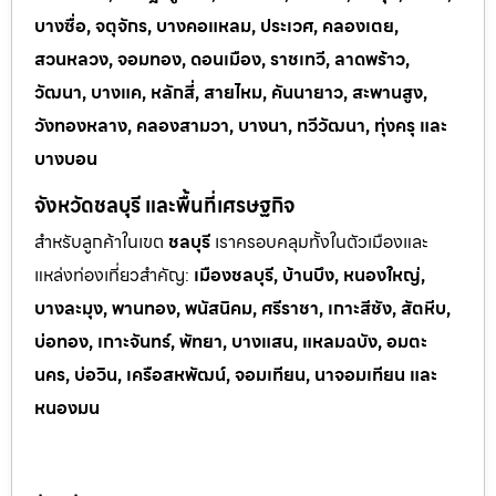
บางซื่อ, จตุจักร, บางคอแหลม, ประเวศ, คลองเตย,
สวนหลวง, จอมทอง, ดอนเมือง, ราชเทวี, ลาดพร้าว,
วัฒนา, บางแค, หลักสี่, สายไหม, คันนายาว, สะพานสูง,
วังทองหลาง, คลองสามวา, บางนา, ทวีวัฒนา, ทุ่งครุ และ
บางบอน
จังหวัดชลบุรี และพื้นที่เศรษฐกิจ
สำหรับลูกค้าในเขต
ชลบุรี
เราครอบคลุมทั้งในตัวเมืองและ
แหล่งท่
องเที่ยวสำคัญ:
เมืองชลบุรี, บ้านบึง, หนองใหญ่,
บางละมุง, พานทอง, พนัสนิคม, ศรีราชา, เกาะสีชัง, สัตหีบ,
บ่อทอง, เกาะจันทร์, พัทยา, บางแสน, แหลมฉบัง, อมตะ
นคร, บ่อวิน, เครือสหพัฒน์, จอมเทียน, นาจอมเทียน และ
หนองมน