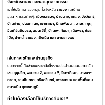
จังหวัดระยอง และเขตอุตสาหกรรม
เราให้บริการครอบคลุมทั่วจังหวัด
ระยอง
และนิคม
อุตสาหกรรมต
่างๆ:
เมืองระยอง, บ้านฉาง, แกลง, วังจันทร์,
บ้านค่าย, ปลวกแดง, เขาช
ะเมา, นิคมพัฒนา, มาบตาพุด,
อีสเทิร์นซีบอร์ด, อมตะซิตี้, บ้านเพ, ทั
บมา, เนินพระ, ห
้วย
โป่ง, ปากน้ำระยอง, เชิงเนิน และ มาบยางพร
เส้นทางหลักและย่านธุรกิจ
นอกจากนี้ ทีมช่างของเรายังวิ่งงานประจำบนถนนสายหลัก
เช่น
สุขุมวิท, พระราม 2, พระราม 9, รัชดาภิเษก, บางนา-
ตราด, รามอินทรา, ศรีนครินทร์, เพชรเกษม และพื้นที่รอบ
สนามบิน สุวรรณภูมิ
ทำไมต้องเลือกใช้บริการกับเรา?