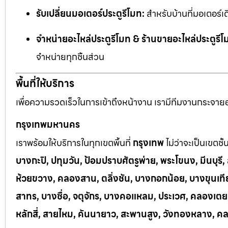
รับเปลี่ยนมอเตอร์ประตูรีโมท:
สำหรับบ้านที่มอเตอร์เด
จำหน่ายอะไหล่ประตูรีโมท & ร้านขายอะไหล่ประตูรีโ
จำหน่ายทุกชิ้นส่วน
พื้นที่ให้บริการ
เพื่อความรวดเร็วในการเข้าถึงหน้างาน เรามีทีมงานกระจายอยู
กรุงเทพมหานคร
เราพร้อมให้บริการในทุกเขตพื้นที่
กรุงเทพ
ไม่ว่าจะเป็นเขตชั
บางกะปิ, ปทุมวัน, ป้อมปราบศัตรูพ่าย, พระโขนง, มีนบุร
ห้วยขวาง, คลองสาน, ตลิ่งชัน, บางกอกน้อย, บางขุนเทีย
สาทร, บางซื่อ, จตุจักร, บางคอแหลม, ประเวศ, คลองเต
หลักสี่, สายไหม, คันนายาว, สะพานสูง, วังทองหลาง, ค