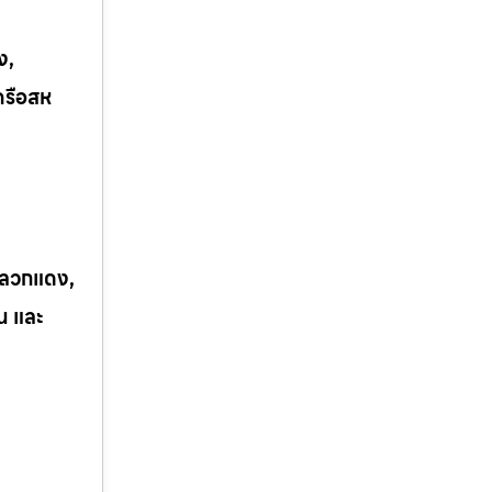
ง,
ครือสห
 ปลวกแดง,
ิน และ