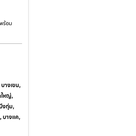
ีพร้อม
, บางเขน,
กใหญ่,
งกุ่ม,
, บางแค,