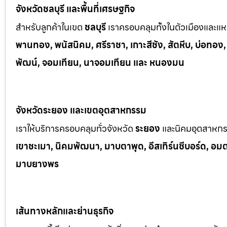
จังหวัดชลบุรี และพื้นที่เศรษฐกิจ
สำหรับลูกค้าในเขต
ชลบุรี
เราครอบคลุมทั้งในตัวเมืองและแหล
พานทอง, พนัสนิคม, ศรีราชา, เกาะสีชัง, สัตหีบ, บ่อทอง
พัฒน์, จอมเทียน, นาจอมเทียน และ หนองมน
จังหวัดระยอง และเขตอุตสาหกรรม
เราให้บริการครอบคลุมทั่วจังหวัด
ระยอง
และนิคมอุตสาหก
เขาช
ะเมา, นิคมพัฒนา, มาบตาพุด, อีสเทิร์นซีบอร์ด, อมตะซ
มาบยางพร
เส้นทางหลักและย่านธุรกิจ