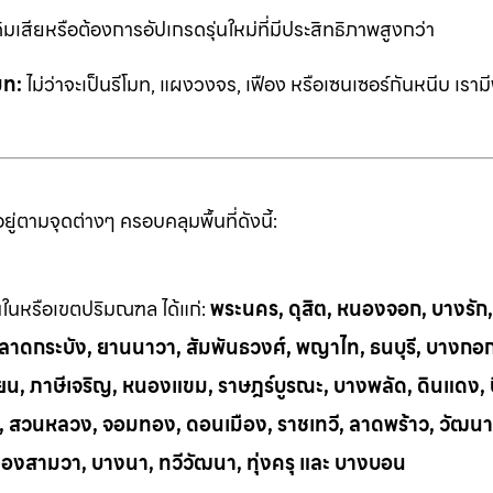
ิมเสียหรือต้องการอัปเกรดรุ่นใหม่ที่มีประสิทธิภาพสูงกว่า
มท:
ไม่ว่าจะเป็นรีโมท, แผงวงจร, เฟือง หรือเซนเซอร์กันหนีบ เราม
่ตามจุดต่างๆ ครอบคลุมพื้นที่ดังนี้:
้นในหรือเขตปริมณฑล ได้แก่:
พระนคร, ดุสิต, หนองจอก, บางรัก
ี, ลาดกระบัง, ยานนาวา, สัมพันธวงศ์, พญาไท, ธนบุรี, บางกอ
น, ภาษีเจริญ, หนองแขม, ราษฎร์บูรณะ, บางพลัด, ดินแดง, บึ
ย, สวนหลวง, จอมทอง, ดอนเมือง, ราชเทวี, ลาดพร้าว, วัฒนา
ลองสามวา, บางนา, ทวีวัฒนา, ทุ่งครุ และ บางบอน