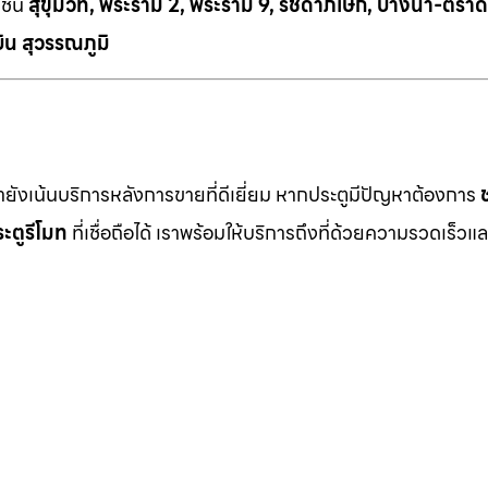
เช่น
สุขุมวิท, พระราม 2, พระราม 9, รัชดาภิเษก, บางนา-ตราด
ิน สุวรรณภูมิ
เรายังเน้นบริการหลังการขายที่ดีเยี่ยม หากประตูมีปัญหาต้องการ
ะตูรีโมท
ที่เชื่อถือได้ เราพร้อมให้บริการถึงที่ด้วยความรวดเร็วแล