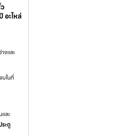
้ว
ี อะไหล่
ช่างและ
จบในที่
านและ
ประตู