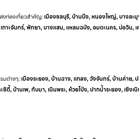
่งท่
องเที่ยวสำคัญ:
เมืองชลบุรี, บ้านบึง, หนองใหญ่, บางละมุ
, เกาะจันทร์, พัทยา, บางแสน, แหลมฉบัง, อมตะนคร, บ่อวิน, เ
รรมต
่างๆ:
เมืองระยอง, บ้านฉาง, แกลง, วังจันทร์, บ้านค่าย,
ิตี้, บ้านเพ, ทั
บมา, เนินพระ, ห
้วยโป่ง, ปากน้ำระยอง, เชิงเน