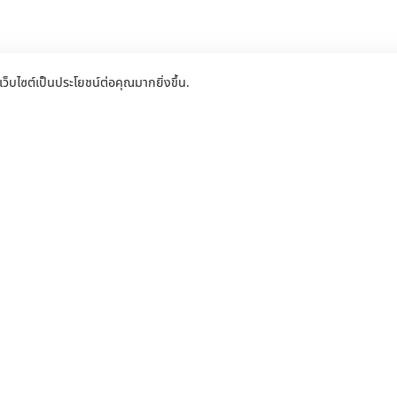
เว็บไซต์เป็นประโยชน์ต่อคุณมากยิ่งขึ้น.
ะตูรั้วรีโมท.com ร้านขายมอเตอร์ประต
ท ทุกรุ่น