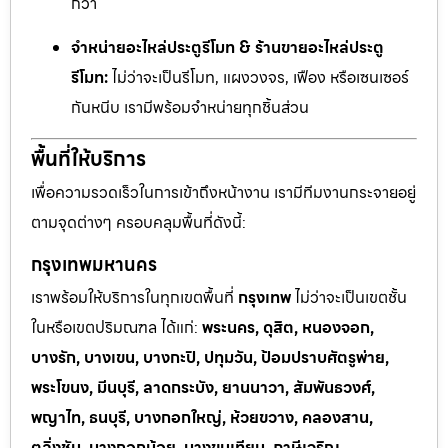
กว่า
จำหน่ายอะไหล่ประตูรีโมท & ร้านขายอะไหล่ประตู
รีโมท:
ไม่ว่าจะเป็นรีโมท, แผงวงจร, เฟือง หรือเซนเซอร์
กันหนีบ เรามีพร้อมจำหน่ายทุกชิ้นส่วน
พื้นที่ให้บริการ
เพื่อความรวดเร็วในการเข้าถึงหน้างาน เรามีทีมงานกระจายอยู่
ตามจุดต่างๆ ครอบคลุมพื้นที่ดังนี้:
กรุงเทพมหานคร
เราพร้อมให้บริการในทุกเขตพื้นที่
กรุงเทพ
ไม่ว่าจะเป็นเขตชั้น
ในหรือเขตปริมณฑล ได้แก่:
พระนคร, ดุสิต, หนองจอก,
บางรัก, บางเขน, บางกะปิ, ปทุมวัน, ป้อมปราบศัตรูพ่าย,
พระโขนง, มีนบุรี, ลาดกระบัง, ยานนาวา, สัมพันธวงศ์,
พญาไท, ธนบุรี, บางกอกใหญ่, ห้วยขวาง, คลองสาน,
ตลิ่งชัน, บางกอกน้อย, บางขุนเทียน, ภาษีเจริญ,