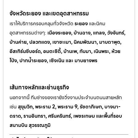
จังหวัดระยอง และเขตอุตสาหกรรม
เราให้บริการครอบคลุมทั่วจังหวัด
ระยอง
และนิคม
อุตสาหกรรมต
่างๆ:
เมืองระยอง, บ้านฉาง, แกลง, วังจันทร์,
บ้านค่าย, ปลวกแดง, เขาช
ะเมา, นิคมพัฒนา, มาบตาพุด,
อีสเทิร์นซีบอร์ด, อมตะซิตี้, บ้านเพ, ทั
บมา, เนินพระ, ห
้วย
โป่ง, ปากน้ำระยอง, เชิงเนิน และ มาบยางพร
เส้นทางหลักและย่านธุรกิจ
นอกจากนี้ ทีมช่างของเรายังวิ่งงานประจำบนถนนสายหลัก
เช่น
สุขุมวิท, พระราม 2, พระราม 9, รัชดาภิเษก, บางนา-
ตราด, รามอินทรา, ศรีนครินทร์, เพชรเกษม และพื้นที่รอบ
สนามบิน สุวรรณภูมิ