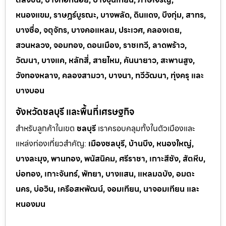
หนองแขม, ราษฎร์บูรณะ, บางพลัด, ดินแดง, บึงกุ่ม, สาทร,
บางซื่อ, จตุจักร, บางคอแหลม, ประเวศ, คลองเตย,
สวนหลวง, จอมทอง, ดอนเมือง, ราชเทวี, ลาดพร้าว,
วัฒนา, บางแค, หลักสี่, สายไหม, คันนายาว, สะพานสูง,
วังทองหลาง, คลองสามวา, บางนา, ทวีวัฒนา, ทุ่งครุ และ
บางบอน
จังหวัดชลบุรี และพื้นที่เศรษฐกิจ
สำหรับลูกค้าในเขต
ชลบุรี
เราครอบคลุมทั้งในตัวเมืองและ
แหล่งท่
องเที่ยวสำคัญ:
เมืองชลบุรี, บ้านบึง, หนองใหญ่,
บางละมุง, พานทอง, พนัสนิคม, ศรีราชา, เกาะสีชัง, สัตหีบ,
บ่อทอง, เกาะจันทร์, พัทยา, บางแสน, แหลมฉบัง, อมตะ
นคร, บ่อวิน, เครือสหพัฒน์, จอมเทียน, นาจอมเทียน และ
หนองมน