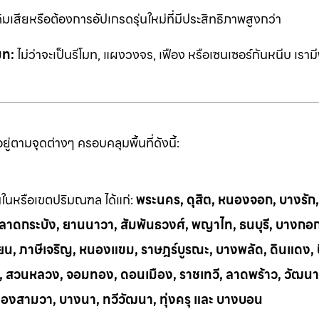
ิมเสียหรือต้องการอัปเกรดรุ่นใหม่ที่มีประสิทธิภาพสูงกว่า
มท:
ไม่ว่าจะเป็นรีโมท, แผงวงจร, เฟือง หรือเซนเซอร์กันหนีบ เราม
่ตามจุดต่างๆ ครอบคลุมพื้นที่ดังนี้:
้นในหรือเขตปริมณฑล ได้แก่:
พระนคร, ดุสิต, หนองจอก, บางรัก
ี, ลาดกระบัง, ยานนาวา, สัมพันธวงศ์, พญาไท, ธนบุรี, บางกอ
น, ภาษีเจริญ, หนองแขม, ราษฎร์บูรณะ, บางพลัด, ดินแดง, บึ
ย, สวนหลวง, จอมทอง, ดอนเมือง, ราชเทวี, ลาดพร้าว, วัฒนา
ลองสามวา, บางนา, ทวีวัฒนา, ทุ่งครุ และ บางบอน