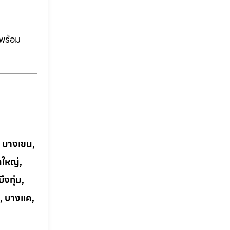
ีพร้อม
, บางเขน,
กใหญ่,
งกุ่ม,
, บางแค,