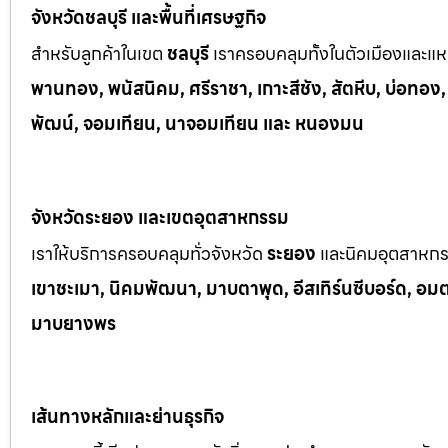
จังหวัดชลบุรี และพื้นที่เศรษฐกิจ
สำหรับลูกค้าในเขต
ชลบุรี
เราครอบคลุมทั้งในตัวเมืองและแหล
พานทอง, พนัสนิคม, ศรีราชา, เกาะสีชัง, สัตหีบ, บ่อทอง
พัฒน์, จอมเทียน, นาจอมเทียน และ หนองมน
จังหวัดระยอง และเขตอุตสาหกรรม
เราให้บริการครอบคลุมทั่วจังหวัด
ระยอง
และนิคมอุตสาหก
เขาช
ะเมา, นิคมพัฒนา, มาบตาพุด, อีสเทิร์นซีบอร์ด, อมตะซ
มาบยางพร
เส้นทางหลักและย่านธุรกิจ