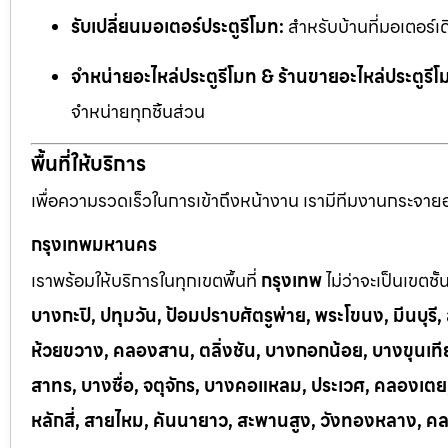
รับเปลี่ยนมอเตอร์ประตูรีโมท:
สำหรับบ้านที่มอเตอร์เด
จำหน่ายอะไหล่ประตูรีโมท & ร้านขายอะไหล่ประตูรีโ
จำหน่ายทุกชิ้นส่วน
พื้นที่ให้บริการ
เพื่อความรวดเร็วในการเข้าถึงหน้างาน เรามีทีมงานกระจายอยู
กรุงเทพมหานคร
เราพร้อมให้บริการในทุกเขตพื้นที่
กรุงเทพ
ไม่ว่าจะเป็นเขตชั
บางกะปิ, ปทุมวัน, ป้อมปราบศัตรูพ่าย, พระโขนง, มีนบุร
ห้วยขวาง, คลองสาน, ตลิ่งชัน, บางกอกน้อย, บางขุนเทีย
สาทร, บางซื่อ, จตุจักร, บางคอแหลม, ประเวศ, คลองเต
หลักสี่, สายไหม, คันนายาว, สะพานสูง, วังทองหลาง, ค