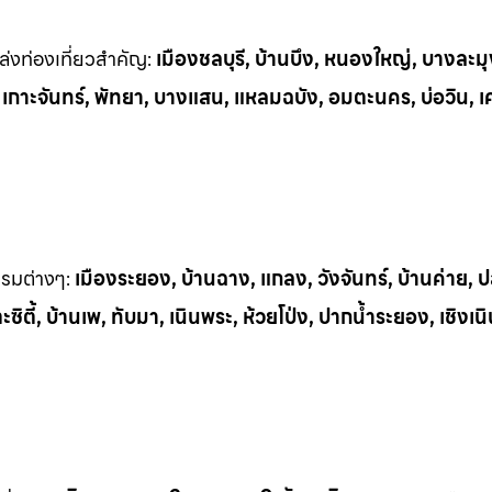
่งท่
องเที่ยวสำคัญ:
เมืองชลบุรี, บ้านบึง, หนองใหญ่, บางละมุ
, เกาะจันทร์, พัทยา, บางแสน, แหลมฉบัง, อมตะนคร, บ่อวิน, เ
รรมต
่างๆ:
เมืองระยอง, บ้านฉาง, แกลง, วังจันทร์, บ้านค่าย,
ิตี้, บ้านเพ, ทั
บมา, เนินพระ, ห
้วยโป่ง, ปากน้ำระยอง, เชิงเน