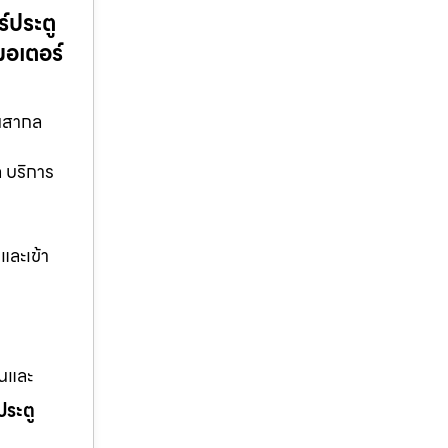
์ประตู
มอเตอร์
านสากล
ล บริการ
และเข้า
านและ
ประตู