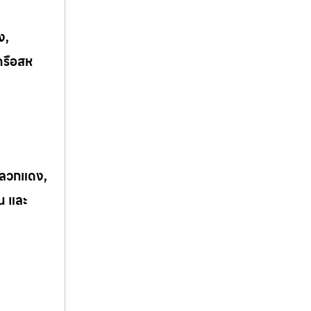
ง,
ครือสห
 ปลวกแดง,
ิน และ