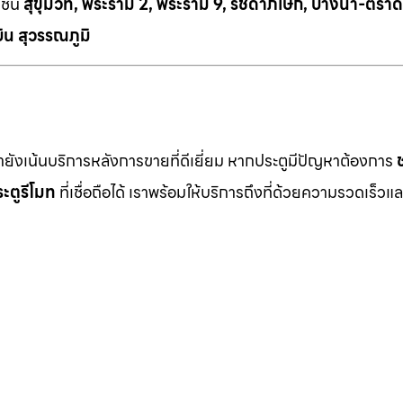
เช่น
สุขุมวิท, พระราม 2, พระราม 9, รัชดาภิเษก, บางนา-ตราด
ิน สุวรรณภูมิ
เรายังเน้นบริการหลังการขายที่ดีเยี่ยม หากประตูมีปัญหาต้องการ
ะตูรีโมท
ที่เชื่อถือได้ เราพร้อมให้บริการถึงที่ด้วยความรวดเร็วแล