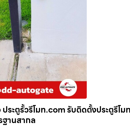
ระตูรั้วรีโมท.com รับติดตั้งประตูรีโม
าตรฐานสากล