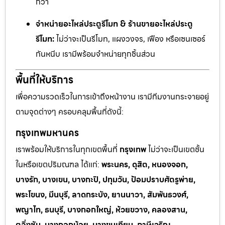
กว่า
จำหน่ายอะไหล่ประตูรีโมท & ร้านขายอะไหล่ประตู
รีโมท:
ไม่ว่าจะเป็นรีโมท, แผงวงจร, เฟือง หรือเซนเซอร์
กันหนีบ เรามีพร้อมจำหน่ายทุกชิ้นส่วน
พื้นที่ให้บริการ
เพื่อความรวดเร็วในการเข้าถึงหน้างาน เรามีทีมงานกระจายอยู่
ตามจุดต่างๆ ครอบคลุมพื้นที่ดังนี้:
กรุงเทพมหานคร
เราพร้อมให้บริการในทุกเขตพื้นที่
กรุงเทพ
ไม่ว่าจะเป็นเขตชั้น
ในหรือเขตปริมณฑล ได้แก่:
พระนคร, ดุสิต, หนองจอก,
บางรัก, บางเขน, บางกะปิ, ปทุมวัน, ป้อมปราบศัตรูพ่าย,
พระโขนง, มีนบุรี, ลาดกระบัง, ยานนาวา, สัมพันธวงศ์,
พญาไท, ธนบุรี, บางกอกใหญ่, ห้วยขวาง, คลองสาน,
ตลิ่งชัน, บางกอกน้อย, บางขุนเทียน, ภาษีเจริญ,