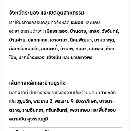
จังหวัดระยอง และเขตอุตสาหกรรม
เราให้บริการครอบคลุมทั่วจังหวัด
ระยอง
และนิคม
อุตสาหกรรมต
่างๆ:
เมืองระยอง, บ้านฉาง, แกลง, วังจันทร์,
บ้านค่าย, ปลวกแดง, เขาช
ะเมา, นิคมพัฒนา, มาบตาพุด,
อีสเทิร์นซีบอร์ด, อมตะซิตี้, บ้านเพ, ทั
บมา, เนินพระ, ห
้วย
โป่ง, ปากน้ำระยอง, เชิงเนิน และ มาบยางพร
เส้นทางหลักและย่านธุรกิจ
นอกจากนี้ ทีมช่างของเรายังวิ่งงานประจำบนถนนสายหลัก
เช่น
สุขุมวิท, พระราม 2, พระราม 9, รัชดาภิเษก, บางนา-
ตราด, รามอินทรา, ศรีนครินทร์, เพชรเกษม และพื้นที่รอบ
สนามบิน สุวรรณภูมิ