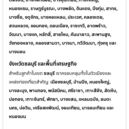
หนองแขม, ราษฎร์บูรณะ, บางพลัด, ดินแดง, บึงกุ่ม, สาทร,
บางซื่อ, จตุจักร, บางคอแหลม, ประเวศ, คลองเตย,
สวนหลวง, จอมทอง, ดอนเมือง, ราชเทวี, ลาดพร้าว,
วัฒนา, บางแค, หลักสี่, สายไหม, คันนายาว, สะพานสูง,
วังทองหลาง, คลองสามวา, บางนา, ทวีวัฒนา, ทุ่งครุ และ
บางบอน
จังหวัดชลบุรี และพื้นที่เศรษฐกิจ
สำหรับลูกค้าในเขต
ชลบุรี
เราครอบคลุมทั้งในตัวเมืองและ
แหล่งท่
องเที่ยวสำคัญ:
เมืองชลบุรี, บ้านบึง, หนองใหญ่,
บางละมุง, พานทอง, พนัสนิคม, ศรีราชา, เกาะสีชัง, สัตหีบ,
บ่อทอง, เกาะจันทร์, พัทยา, บางแสน, แหลมฉบัง, อมตะ
นคร, บ่อวิน, เครือสหพัฒน์, จอมเทียน, นาจอมเทียน และ
หนองมน