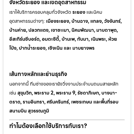
จังหวัดระยอง และเขตอุตสาหกรรม
เราให้บริการครอบคลุมทั่วจังหวัด
ระยอง
และนิคม
อุตสาหกรรมต
่างๆ:
เมืองระยอง, บ้านฉาง, แกลง, วังจันทร์,
บ้านค่าย, ปลวกแดง, เขาช
ะเมา, นิคมพัฒนา, มาบตาพุด,
อีสเทิร์นซีบอร์ด, อมตะซิตี้, บ้านเพ, ทั
บมา, เนินพระ, ห
้วย
โป่ง, ปากน้ำระยอง, เชิงเนิน และ มาบยางพร
เส้นทางหลักและย่านธุรกิจ
นอกจากนี้ ทีมช่างของเรายังวิ่งงานประจำบนถนนสายหลัก
เช่น
สุขุมวิท, พระราม 2, พระราม 9, รัชดาภิเษก, บางนา-
ตราด, รามอินทรา, ศรีนครินทร์, เพชรเกษม และพื้นที่รอบ
สนามบิน สุวรรณภูมิ
ทำไมต้องเลือกใช้บริการกับเรา?