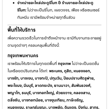
จำหน่ายอะไหล่ประตูรีโมท & ร้านขายอะไหล่ประตู
รีโมท:
ไม่ว่าจะเป็นรีโมท, แผงวงจร, เฟือง หรือเซนเซอร์
กันหนีบ เรามีพร้อมจำหน่ายทุกชิ้นส่วน
พื้นที่ให้บริการ
เพื่อความรวดเร็วในการเข้าถึงหน้างาน เรามีทีมงานกระจายอยู่
ตามจุดต่างๆ ครอบคลุมพื้นที่ดังนี้:
กรุงเทพมหานคร
เราพร้อมให้บริการในทุกเขตพื้นที่
กรุงเทพ
ไม่ว่าจะเป็นเขตชั้น
ในหรือเขตปริมณฑล ได้แก่:
พระนคร, ดุสิต, หนองจอก,
บางรัก, บางเขน, บางกะปิ, ปทุมวัน, ป้อมปราบศัตรูพ่าย,
พระโขนง, มีนบุรี, ลาดกระบัง, ยานนาวา, สัมพันธวงศ์,
พญาไท, ธนบุรี, บางกอกใหญ่, ห้วยขวาง, คลองสาน,
ตลิ่งชัน, บางกอกน้อย, บางขุนเทียน, ภาษีเจริญ,
หนองแขม, ราษฎร์บูรณะ, บางพลัด, ดินแดง, บึงกุ่ม, สาทร,