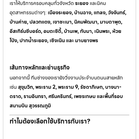
เราให้บริการครอบคลุมทั่วจังหวัด
ระยอง
และนิคม
อุตสาหกรรมต
่างๆ:
เมืองระยอง, บ้านฉาง, แกลง, วังจันทร์,
บ้านค่าย, ปลวกแดง, เขาช
ะเมา, นิคมพัฒนา, มาบตาพุด,
อีสเทิร์นซีบอร์ด, อมตะซิตี้, บ้านเพ, ทั
บมา, เนินพระ, ห
้วย
โป่ง, ปากน้ำระยอง, เชิงเนิน และ มาบยางพร
เส้นทางหลักและย่านธุรกิจ
นอกจากนี้ ทีมช่างของเรายังวิ่งงานประจำบนถนนสายหลัก
เช่น
สุขุมวิท, พระราม 2, พระราม 9, รัชดาภิเษก, บางนา-
ตราด, รามอินทรา, ศรีนครินทร์, เพชรเกษม และพื้นที่รอบ
สนามบิน สุวรรณภูมิ
ทำไมต้องเลือกใช้บริการกับเรา?