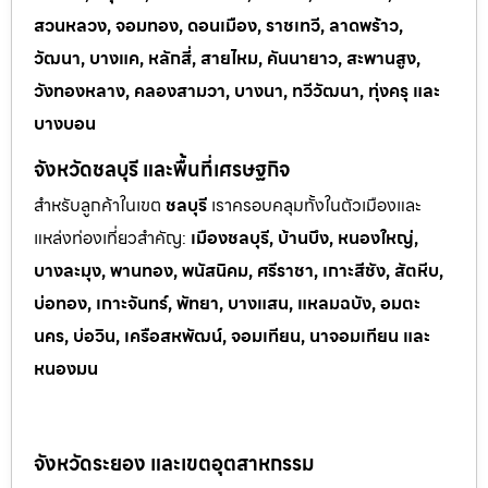
สวนหลวง, จอมทอง, ดอนเมือง, ราชเทวี, ลาดพร้าว,
วัฒนา, บางแค, หลักสี่, สายไหม, คันนายาว, สะพานสูง,
วังทองหลาง, คลองสามวา, บางนา, ทวีวัฒนา, ทุ่งครุ และ
บางบอน
จังหวัดชลบุรี และพื้นที่เศรษฐกิจ
สำหรับลูกค้าในเขต
ชลบุรี
เราครอบคลุมทั้งในตัวเมืองและ
แหล่งท่
องเที่ยวสำคัญ:
เมืองชลบุรี, บ้านบึง, หนองใหญ่,
บางละมุง, พานทอง, พนัสนิคม, ศรีราชา, เกาะสีชัง, สัตหีบ,
บ่อทอง, เกาะจันทร์, พัทยา, บางแสน, แหลมฉบัง, อมตะ
นคร, บ่อวิน, เครือสหพัฒน์, จอมเทียน, นาจอมเทียน และ
หนองมน
จังหวัดระยอง และเขตอุตสาหกรรม