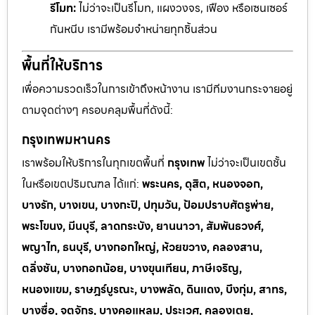
รีโมท:
ไม่ว่าจะเป็นรีโมท, แผงวงจร, เฟือง หรือเซนเซอร์
กันหนีบ เรามีพร้อมจำหน่ายทุกชิ้นส่วน
พื้นที่ให้บริการ
เพื่อความรวดเร็วในการเข้าถึงหน้างาน เรามีทีมงานกระจายอยู่
ตามจุดต่างๆ ครอบคลุมพื้นที่ดังนี้:
กรุงเทพมหานคร
เราพร้อมให้บริการในทุกเขตพื้นที่
กรุงเทพ
ไม่ว่าจะเป็นเขตชั้น
ในหรือเขตปริมณฑล ได้แก่:
พระนคร, ดุสิต, หนองจอก,
บางรัก, บางเขน, บางกะปิ, ปทุมวัน, ป้อมปราบศัตรูพ่าย,
พระโขนง, มีนบุรี, ลาดกระบัง, ยานนาวา, สัมพันธวงศ์,
พญาไท, ธนบุรี, บางกอกใหญ่, ห้วยขวาง, คลองสาน,
ตลิ่งชัน, บางกอกน้อย, บางขุนเทียน, ภาษีเจริญ,
หนองแขม, ราษฎร์บูรณะ, บางพลัด, ดินแดง, บึงกุ่ม, สาทร,
บางซื่อ, จตุจักร, บางคอแหลม, ประเวศ, คลองเตย,