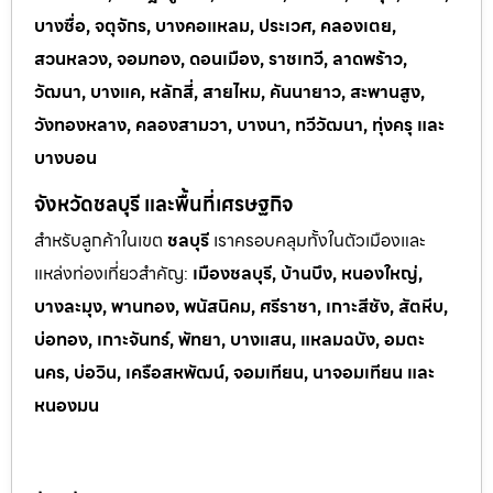
บางซื่อ, จตุจักร, บางคอแหลม, ประเวศ, คลองเตย,
สวนหลวง, จอมทอง, ดอนเมือง, ราชเทวี, ลาดพร้าว,
วัฒนา, บางแค, หลักสี่, สายไหม, คันนายาว, สะพานสูง,
วังทองหลาง, คลองสามวา, บางนา, ทวีวัฒนา, ทุ่งครุ และ
บางบอน
จังหวัดชลบุรี และพื้นที่เศรษฐกิจ
สำหรับลูกค้าในเขต
ชลบุรี
เราครอบคลุมทั้งในตัวเมืองและ
แหล่งท่
องเที่ยวสำคัญ:
เมืองชลบุรี, บ้านบึง, หนองใหญ่,
บางละมุง, พานทอง, พนัสนิคม, ศรีราชา, เกาะสีชัง, สัตหีบ,
บ่อทอง, เกาะจันทร์, พัทยา, บางแสน, แหลมฉบัง, อมตะ
นคร, บ่อวิน, เครือสหพัฒน์, จอมเทียน, นาจอมเทียน และ
หนองมน