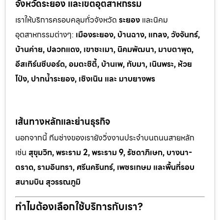
จังหวัดระยอง และเขตอุตสาหกรรม
เราให้บริการครอบคลุมทั่วจังหวัด
ระยอง
และนิคม
อุตสาหกรรมต
่างๆ:
เมืองระยอง, บ้านฉาง, แกลง, วังจันทร์,
บ้านค่าย, ปลวกแดง, เขาช
ะเมา, นิคมพัฒนา, มาบตาพุด,
อีสเทิร์นซีบอร์ด, อมตะซิตี้, บ้านเพ, ทั
บมา, เนินพระ, ห
้วย
โป่ง, ปากน้ำระยอง, เชิงเนิน และ มาบยางพร
เส้นทางหลักและย่านธุรกิจ
นอกจากนี้ ทีมช่างของเรายังวิ่งงานประจำบนถนนสายหลัก
เช่น
สุขุมวิท, พระราม 2, พระราม 9, รัชดาภิเษก, บางนา-
ตราด, รามอินทรา, ศรีนครินทร์, เพชรเกษม และพื้นที่รอบ
สนามบิน สุวรรณภูมิ
ทำไมต้องเลือกใช้บริการกับเรา?