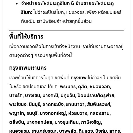
จำหน่ายอะไหล่ประตูรีโมท & ร้านขายอะไหล่ประตู
รีโมท:
ไม่ว่าจะเป็นรีโมท, แผงวงจร, เฟือง หรือเซนเซอร์
กันหนีบ เรามีพร้อมจำหน่ายทุกชิ้นส่วน
พื้นที่ให้บริการ
เพื่อความรวดเร็วในการเข้าถึงหน้างาน เรามีทีมงานกระจายอยู่
ตามจุดต่างๆ ครอบคลุมพื้นที่ดังนี้:
กรุงเทพมหานคร
เราพร้อมให้บริการในทุกเขตพื้นที่
กรุงเทพ
ไม่ว่าจะเป็นเขตชั้น
ในหรือเขตปริมณฑล ได้แก่:
พระนคร, ดุสิต, หนองจอก,
บางรัก, บางเขน, บางกะปิ, ปทุมวัน, ป้อมปราบศัตรูพ่าย,
พระโขนง, มีนบุรี, ลาดกระบัง, ยานนาวา, สัมพันธวงศ์,
พญาไท, ธนบุรี, บางกอกใหญ่, ห้วยขวาง, คลองสาน,
ตลิ่งชัน, บางกอกน้อย, บางขุนเทียน, ภาษีเจริญ,
หนองแขม, ราษฎร์บูรณะ, บางพลัด, ดินแดง, บึงกุ่ม, สาทร,