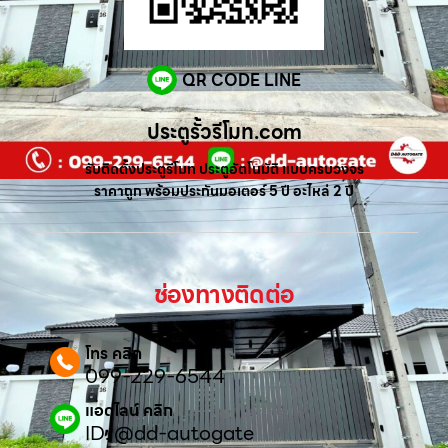
QR CODE LINE
ประตูรั้วรีโมท.com
รับติดตั้งประตูรีโมท ประตูอัตโนมัติ แบบครบวงจร
ราคาถูก พร้อมประกันมอเตอร์ 5 ปี อะไหล่ 2 ปี
ช่องทางติดต่อ
โทร คลิก
099-229-6544
แอดไลน์ คลิก
ID: @dd-autogate