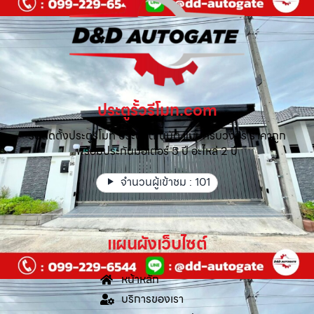
ประตูรั้วรีโมท.com
รับติดตั้งประตูรีโมท ประตูอัตโนมัติ แบบครบวงจร ราคาถูก
พร้อมประกันมอเตอร์ 5 ปี อะไหล่ 2 ปี
จำนวนผู้เข้าชม :
101
แผนผังเว็บไซต์
หน้าหลัก
บริการของเรา